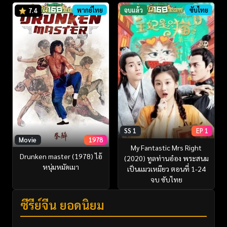
พากย์ไทย
จบแล้ว
ซับไทย
7.4
SS 1
EP 1
Movie
1978
My Fantastic Mrs Right
Drunken master (1978) ไอ้
(2020) ทูลท่านอ๋อง พระสนม
หนุ่มหมัดเมา
เป็นแมวเหมียว ตอนที่ 1-24
จบ ซับไทย
ซีรี่ย์จีน ยอดนิยม