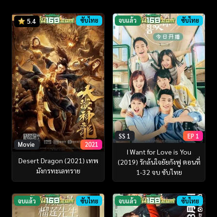
ซับไทย
จบแล้ว
ซับไทย
5.4
SS 1
EP 1
Movie
2021
I Want for Love is You
Desert Dragon (2021) เทพ
(2019) รักล้นใจยัยกังฟู ตอนที่
มังกรทะเลทราย
1-32 จบ ซับไทย
จบแล้ว
ซับไทย
จบแล้ว
ซับไทย