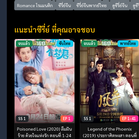
Romance โรแมนติก
ซีรี่ย์จีน
ซีรี่ย์จีนพากย์ไทย
ดูซีรี่ย์จีน
ดูซ
แนะนำซีรี่ย์ ที่คุณอาจชอบ
จบแล้ว
ซับไทย
จบแล้ว
พากย์ไทย
SS 1
EP 1
SS 1
EP 1-41
Poisoned Love (2020) ลืมฝัน
Legend of the Phoenix
ร้าย ด้วยใจแห่งรัก ตอนที่ 1-24
(2019) ประกาศิตหงสา ตอนที่