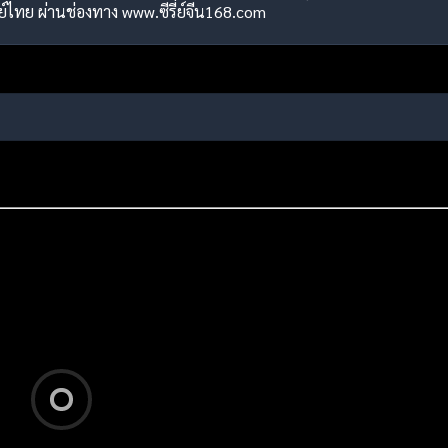
พากย์ไทย ผ่านช่องทาง www.ซีรี่ย์จีน168.com