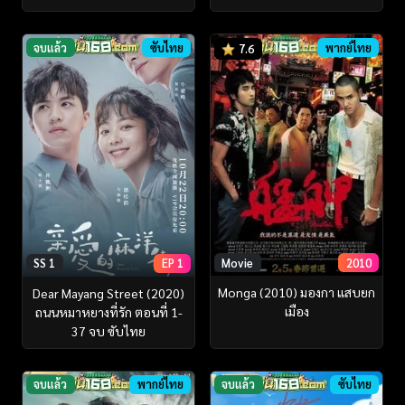
จบแล้ว
ซับไทย
พากย์ไทย
7.6
Movie
2010
SS 1
EP 1
Monga (2010) มองกา แสบยก
Dear Mayang Street (2020)
เมือง
ถนนหมาหยางที่รัก ตอนที่ 1-
37 จบ ซับไทย
จบแล้ว
พากย์ไทย
จบแล้ว
ซับไทย