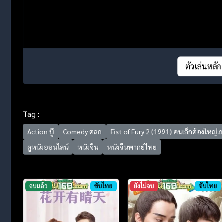
ตัวเล่นหลัก
Tag :
Action บู๊
Comedy ตลก
Fist of Fury 2 (1991) คนเล็กต้องใหญ่ 
ดูหนังออนไลน์
หนังจีน
หนังจีนพากย์ไทย
จบแล้ว
ซับไทย
ยังไม่จบ
ซับไทย