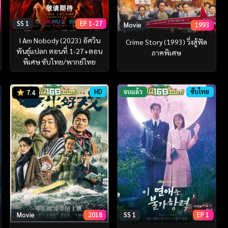
SS 1
EP 1-27
Movie
1993
I Am Nobody (2023) อัศวิน
Crime Story (1993) วิ่งสู้ฟัด
พันธุ์แปลก ตอนที่ 1-27+ตอน
ภาคพิเศษ
พิเศษ ซับไทย/พากย์ไทย
HD
จบแล้ว
ซับไทย
7.4
Movie
2018
SS 1
EP 1