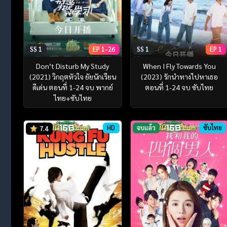
SS 1
EP 1-26
SS 1
EP 1
Don’t Disturb My Study
When I Fly Towards You
(2021) วิกฤตหัวใจ ยัยนักเรียน
(2023) รักนำทางไปหาเธอ
ดีเด่น ตอนที่ 1-24 จบ พากย์
ตอนที่ 1-24 จบ ซับไทย
ไทย+ซับไทย
HD
จบแล้ว
ซับไทย
7.4