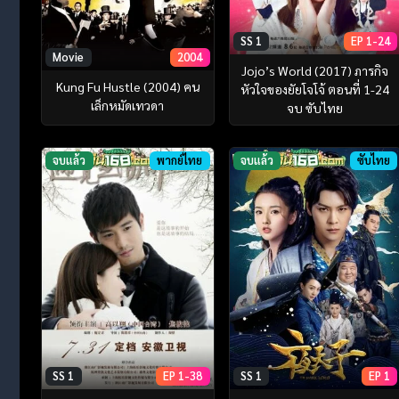
SS 1
EP 1-24
Movie
2004
Jojo’s World (2017) ภารกิจ
Kung Fu Hustle (2004) คน
หัวใจของยัยโจโจ้ ตอนที่ 1-24
เล็กหมัดเทวดา
จบ ซับไทย
จบแล้ว
พากย์ไทย
จบแล้ว
ซับไทย
SS 1
EP 1-38
SS 1
EP 1