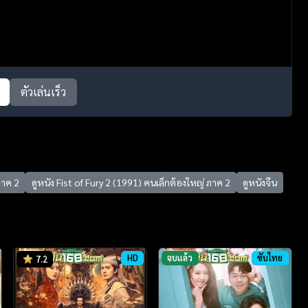
ตัวเล่นเร็ว
ภาค 2
ดูหนัง Fist of Fury 2 (1991) คนเล็กต้องใหญ่ ภาค 2
ดูหนังจีน
HD
จบแล้ว
ซับไทย
7.2