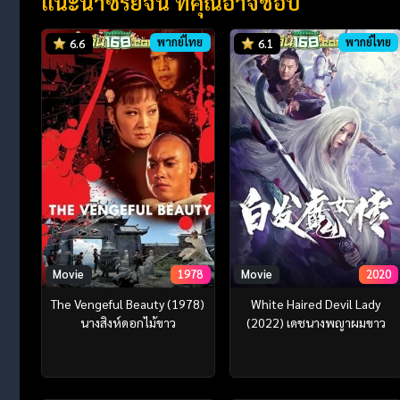
แนะนำซีรี่ย์จีน ที่คุณอาจชอบ
พากย์ไทย
พากย์ไทย
6.6
6.1
Movie
1978
Movie
2020
The Vengeful Beauty (1978)
White Haired Devil Lady
นางสิงห์ดอกไม้ขาว
(2022) เดชนางพญาผมขาว