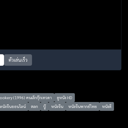
ตัวเล่นเร็ว
ookery (1996) คนเล็กกุ๊กเทวดา
ดูหนัง HD
ูหนังจีนออนไลน์
ตลก
บู๊
หนังจีน
หนังจีนพากย์ไทย
หนังดี