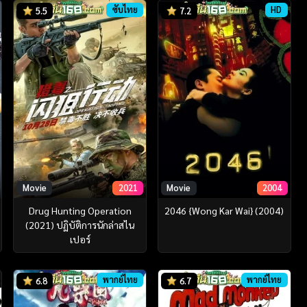
ซับไทย
HD
5.5
7.2
Movie
2021
Movie
2004
Drug Hunting Operation
2046 {Wong Kar Wai} (2004)
(2021) ปฏิบัติการนักล่าสไน
เปอร์
พากย์ไทย
พากย์ไทย
6.8
6.7