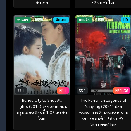
ซับไทย
32 จบ ซับไทย
จบแล้ว
ซับไทย
จบแล้ว
HD
SS 1
EP 1
SS 1
EP 1-36
Buried City to Shut All
The Ferryman Legends of
Lights (2018) รอจนหมอกฝน
Nanyang (2021) ปลด
กรุ่นไออุ่น ตอนที่ 1-36 จบ ซับ
พันธนาการ ตำนานแห่งหนาน
ไทย
หยาง ตอนที่ 1-36 จบ ซับ
ไทย+พากย์ไทย