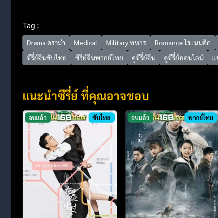
Tag :
Drama ดราม่า
Medical
Military ทหาร
Romance โรแมนติก
ซีรี่ย์จีนซับไทย
ซีรี่ย์จีนพากย์ไทย
ดูซีรี่ย์จีน
ดูซีรี่ย์ออนไลน์
แ
แนะนำซีรี่ย์ ที่คุณอาจชอบ
จบแล้ว
ซับไทย
จบแล้ว
พากย์ไทย