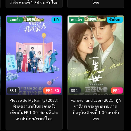
ว่ารัก ตอนที่ 1-36 จบ ซับไทย
ไทย
จบแล้ว
HD
จบแล้ว
ซับไทย
SS 1
EP 1-30
SS 1
EP 1
Please Be My Family (2023)
Forever and Ever (2021) ทุก
ฟ้าส่งเรามาเป็นครอบครัว
ชาติภพ กระดูกงดงาม ภาค
เดียวกัน EP 1-30+ตอนพิเศษ
ปัจจุบัน ตอนที่ 1-30 จบ ซับ
จบ ซับไทย/พากย์ไทย
ไทย