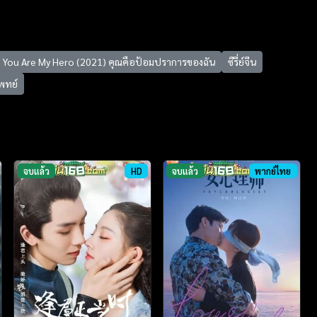
You Are My Hero (2021) คุณคือป้อมปราการของฉัน
ซีรี่ย์จีน
พทย์
จบแล้ว
HD
จบแล้ว
พากย์ไทย