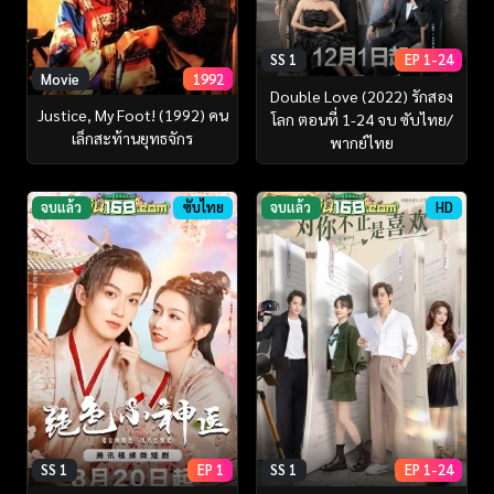
SS 1
EP 1-24
Movie
1992
Double Love (2022) รักสอง
Justice, My Foot! (1992) คน
โลก ตอนที่ 1-24 จบ ซับไทย/
เล็กสะท้านยุทธจักร
พากย์ไทย
จบแล้ว
ซับไทย
จบแล้ว
HD
SS 1
EP 1
SS 1
EP 1-24