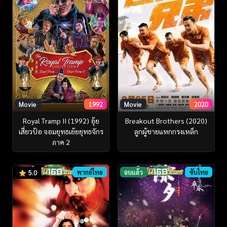
Movie
1992
Movie
2020
Royal Tramp II (1992) อุ้ย
Breakout Brothers (2020)
เสี่ยวป้อ จอมยุทธเย้ยยุทธจักร
ลูกผู้ชายแหกกรงเหล็ก
ภาค 2
พากย์ไทย
จบแล้ว
ซับไทย
5.0