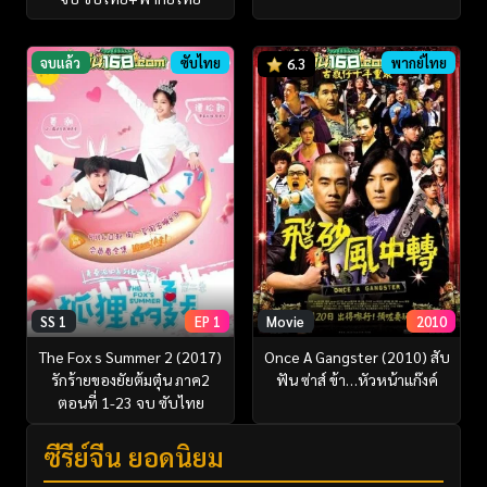
จบแล้ว
ซับไทย
พากย์ไทย
6.3
SS 1
EP 1
Movie
2010
The Fox s Summer 2 (2017)
Once A Gangster (2010) สับ
รักร้ายของยัยต้มตุ๋น ภาค2
ฟัน ซ่าส์ ข้า…หัวหน้าแก๊งค์
ตอนที่ 1-23 จบ ซับไทย
ซีรี่ย์จีน ยอดนิยม