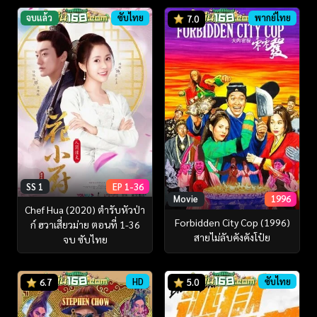
จบแล้ว
ซับไทย
พากย์ไทย
7.0
SS 1
EP 1-36
Movie
1996
Chef Hua (2020) ตำรับหัวป่า
Forbidden City Cop (1996)
ก์ ฮวาเสี่ยวม่าย ตอนที่ 1-36
สายไม่ลับคังคังโป๋ย
จบ ซับไทย
HD
ซับไทย
6.7
5.0