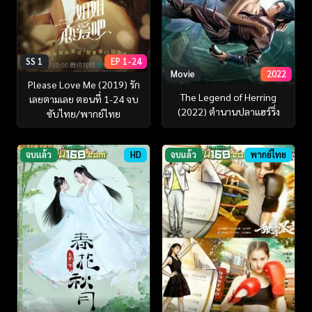
SS 1
EP 1-24
Movie
2022
Please Love Me (2019) รัก
The Legend of Herring
เลยตามเลย ตอนที่ 1-24 จบ
(2022) ตำนานปลาแฮร์ริ่ง
ซับไทย/พากย์ไทย
จบแล้ว
HD
จบแล้ว
พากย์ไทย