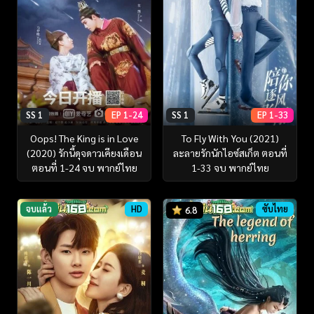
SS 1
EP 1-24
SS 1
EP 1-33
Oops! The King is in Love
To Fly With You (2021)
(2020) รักนี้ดุจดาวเคียงเดือน
ละลายรักนักไอซ์สเก็ต ตอนที่
ตอนที่ 1-24 จบ พากย์ไทย
1-33 จบ พากย์ไทย
จบแล้ว
HD
ซับไทย
6.8