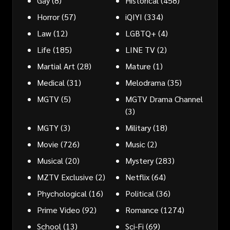
Gay
(8)
Historical
(458)
Horror
(57)
iQIYI
(334)
Law
(12)
LGBTQ+
(4)
Life
(185)
LINE TV
(2)
Martial Art
(28)
Mature
(1)
Medical
(31)
Melodrama
(35)
MGTV
(5)
MGTV Drama Channel
(3)
MGTY
(3)
Military
(18)
Movie
(726)
Music
(2)
Musical
(20)
Mystery
(283)
MZTV Exclusive
(2)
Netflix
(64)
Phychological
(16)
Political
(36)
Prime Video
(92)
Romance
(1274)
School
(13)
Sci-Fi
(69)