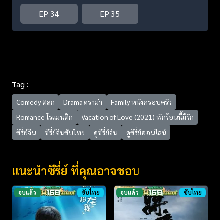
EP 34
EP 35
Tag :
Comedy ตลก
Drama ดราม่า
Family หนังครอบครัว
Romance โรแมนติก
Vacation of Love (2021) พักร้อนนี้มีรัก
ซีรี่ย์จีน
ซีรี่ย์จีนซับไทย
ดูซีรี่ย์จีน
ดูซีรี่ย์ออนไลน์
แนะนำซีรี่ย์ ที่คุณอาจชอบ
จบแล้ว
ซับไทย
จบแล้ว
ซับไทย