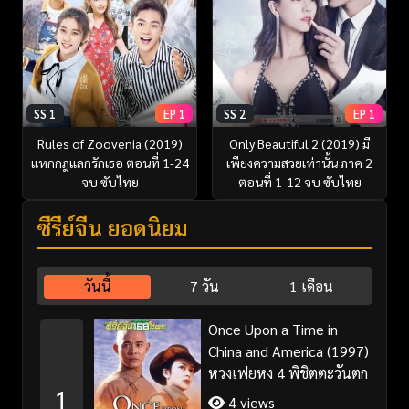
SS 1
EP 1
SS 2
EP 1
Rules of Zoovenia (2019)
Only Beautiful 2 (2019) มี
แหกกฎแลกรักเธอ ตอนที่ 1-24
เพียงความสวยเท่านั้น ภาค 2
จบ ซับไทย
ตอนที่ 1-12 จบ ซับไทย
ซีรี่ย์จีน ยอดนิยม
วันนี้
7 วัน
1 เดือน
Once Upon a Time in
China and America (1997)
หวงเฟยหง 4 พิชิตตะวันตก
1
4 views