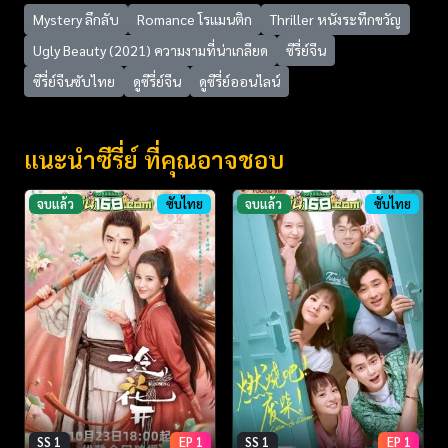
Mystery ลึกลับ
Romance โรแมนติก
Thriller หนังระทึกขวัญ
Ugly Beauty (2021) ความงามที่น่าเกลียด
ซีรี่ย์จีน
ซีรี่ย์จีนซับไทย
ดูซีรี่ย์จีน
ดูซีรี่ย์ออนไลน์
แนะนำซีรี่ย์ ที่คุณอาจชอบ
จบแล้ว
ซับไทย
จบแล้ว
ซับไทย
SS 1
EP 1
SS 1
EP 1