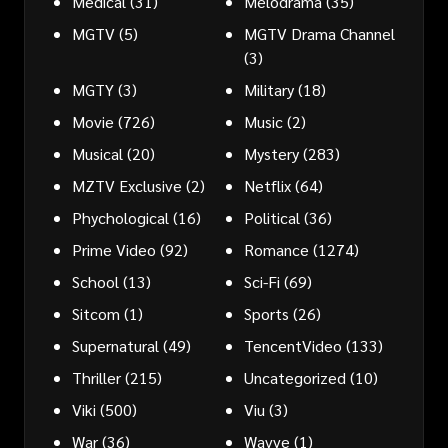
Medical
(31)
Melodrama
(35)
MGTV
(5)
MGTV Drama Channel
(3)
MGTY
(3)
Military
(18)
Movie
(726)
Music
(2)
Musical
(20)
Mystery
(283)
MZTV Exclusive
(2)
Netflix
(64)
Phychological
(16)
Political
(36)
Prime Video
(92)
Romance
(1274)
School
(13)
Sci-Fi
(69)
Sitcom
(1)
Sports
(26)
Supernatural
(49)
TencentVideo
(133)
Thriller
(215)
Uncategorized
(10)
Viki
(500)
Viu
(3)
War
(36)
Wavve
(1)