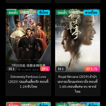
จบแล้ว
ซับไทย
จบแล้ว
พากย์ไทย
SS 1
EP 1
SS 1
EP 1-72
Extremely Perilous Love
Royal Nirvana (2019) ลำนำ
(2023) ปมแค้นเสี่ยงรัก ตอนที่
นกกระเรียนแห่งหวาถิง ตอนที่
1-24 ซับไทย
1-60+ตอนพิเศษ จบ พากย์
ไทย
ยังไม่จบ
ซับไทย
จบแล้ว
ซับไทย