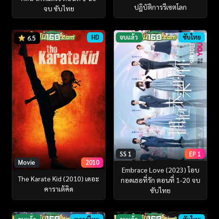
ปฏิบัติการรีเซตโลก
จบ ซับไทย
HD
จบแล้ว
ซับไทย
6.5
SS 1
EP 1
Movie
2010
Embrace Love (2023) โอบ
The Karate Kid (2010) เดอะ
กอดเธอที่รัก ตอนที่ 1-20 จบ
คาราเต้คิด
ซับไทย