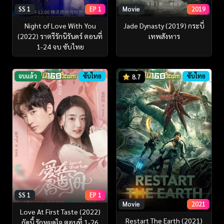
SS 1
EP 1
Movie
2019
Night of Love With You
Jade Dynasty (2019) กระบี่
(2022) ราตรีรักนิรันดร์ ตอนที่
เทพสังหาร
1-24 จบ ซับไทย
จบแล้ว
ซับไทย
ซับไทย
8.7
SS 1
EP 1
Movie
2021
Love At First Taste (2022)
Restart The Earth (2021)
กัดนี้ รักหมดใจ ตอนที่ 1-26