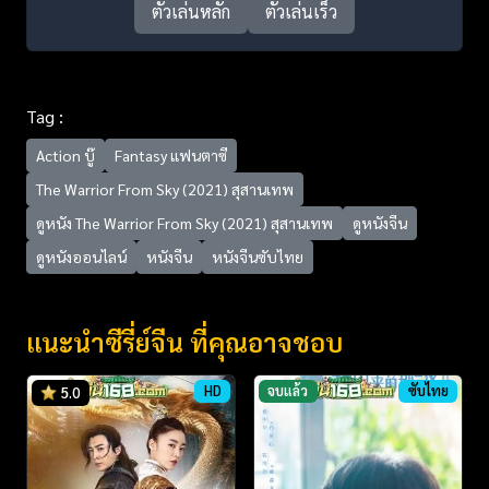
ตัวเล่นหลัก
ตัวเล่นเร็ว
Tag :
Action บู๊
Fantasy แฟนตาซี
The Warrior From Sky (2021) สุสานเทพ
ดูหนัง The Warrior From Sky (2021) สุสานเทพ
ดูหนังจีน
ดูหนังออนไลน์
หนังจีน
หนังจีนซับไทย
แนะนำซีรี่ย์จีน ที่คุณอาจชอบ
HD
จบแล้ว
ซับไทย
5.0