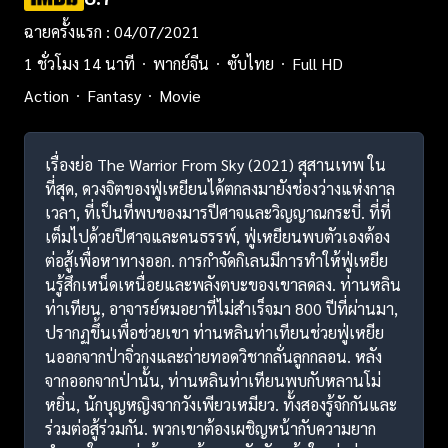
ฉายครั้งแรก : 04/07/2021
1 ชั่วโมง 14 นาที
พากย์จีน
ซับไทย
Full HD
Action
Fantasy
Movie
เรื่องย่อ The Warrior From Sky (2021) สุสานเทพ ใน
ที่สุด, ดวงจิตของฟู่เหยียนได้ตกลงมายังช่องว่างแห่งกาล
เวลา, ที่เป็นที่พบของมารปีศาจและวิญญาณกระบี่. ที่ที่
เต็มไปด้วยปีศาจและคนธรรพ์, ฟู่เหยียนพบตัวเองต้อง
ต่อสู้เพื่อหาทางออก. การกำจัดกิเลนมีการทำให้ฟู่เหยีย
นรู้สึกเหน็ดเหนื่อยและพลังตบะของเขาลดลง. ท่านหลิน
ท่าเทียน, อาจารย์หมอยาที่ไม่สำเร็จมา 800 ปีที่ผ่านมา,
ปรากฏขึ้นเพื่อช่วยเขา ท่านหลินท่าเทียนช่วยฟู่เหยีย
นออกจากป่าจิ่วกงและถ่ายทอดวิชากลั่นลูกกลอน. หลัง
จากออกจากป่านั้น, ท่านหลินท่าเทียนพบกับหลานโม่
หยิ่น, นักบุญหญิงจากวังเพียวเหมียว. ทั้งสองรู้จักกันและ
ร่วมต่อสู้ร่วมกัน. พวกเขาต้องเผชิญหน้ากับความยาก