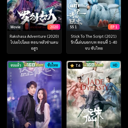
Movie
2020
SS 1
EP 1
Rakshasa Adventure (2020)
Stick To The Script (2021)
โปเยโปโลเย ตอน หลัวช่าแดน
รักนี้เล่นนอกบท ตอนที่ 1-40
อสูร
จบ ซับไทย
จบแล้ว
ซับไทย
HD
7.6