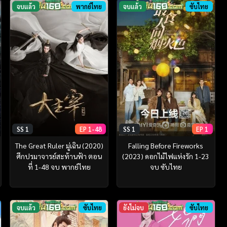
จบแล้ว
พากย์ไทย
จบแล้ว
ซับไทย
SS 1
EP 1-48
SS 1
EP 1
The Great Ruler มู่เฉิน (2020)
Falling Before Fireworks
ศึกปรมาจารย์สะท้านฟ้า ตอน
(2023) ดอกไม้ไฟแห่งรัก 1-23
ที่ 1-48 จบ พากย์ไทย
จบ ซับไทย
จบแล้ว
ซับไทย
ยังไม่จบ
ซับไทย