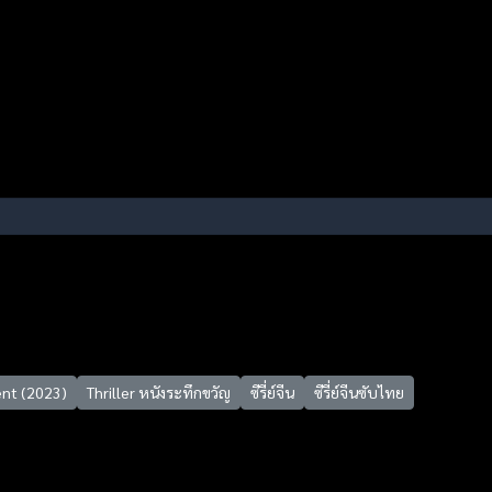
ent (2023)
Thriller หนังระทึกขวัญ
ซีรี่ย์จีน
ซีรี่ย์จีนซับไทย