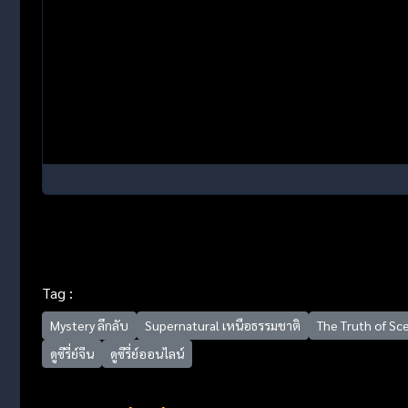
Tag :
Mystery ลึกลับ
Supernatural เหนือธรรมชาติ
The Truth of Sc
ดูซีรี่ย์จีน
ดูซีรี่ย์ออนไลน์