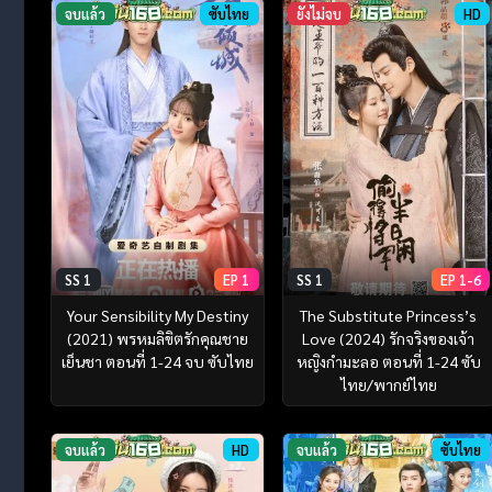
จบแล้ว
ซับไทย
ยังไม่จบ
HD
SS 1
EP 1
SS 1
EP 1-6
Your Sensibility My Destiny
The Substitute Princess’s
(2021) พรหมลิขิตรักคุณชาย
Love (2024) รักจริงของเจ้า
เย็นชา ตอนที่ 1-24 จบ ซับไทย
หญิงกำมะลอ ตอนที่ 1-24 ซับ
ไทย/พากย์ไทย
จบแล้ว
HD
จบแล้ว
ซับไทย