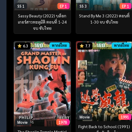
SS 1
EP 1
SS 3
EP 1
Sassy Beauty (2022) บล็อก
Stand By Me 3 (2022) ตอนที่
เกอร์สาวทะลุมิติ ตอนที่ 1-24
1-30 จบ ซับไทย
จบ ซับไทย
พากย์ไทย
พากย์ไทย
6.3
7.7
Movie
1991
Movie
1978
Fight Back to School (1991)
The Shaolin Temple Martial