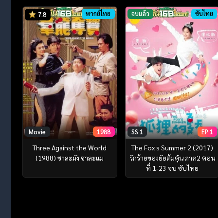
พากย์ไทย
จบแล้ว
ซับไทย
7.8
Movie
1988
SS 1
EP 1
Three Against the World
The Fox s Summer 2 (2017)
(1988) ซาละมัง ซาละแม
รักร้ายของยัยต้มตุ๋น ภาค2 ตอน
ที่ 1-23 จบ ซับไทย