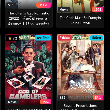
SS 1
EP 1-18
Movie
1994
The Killer Is Also Romantic
The Gods Must Be Funny in
(2022) ว่าด้วยชีวิตรักของนัก
China (1994)
ฆ่า ตอนที่ 1-18 จบ พากย์ไทย
พากย์ไทย
ยังไม่จบ
ซับไทย
7.2
SS 1
EP 1
Movie
1989
Beyond Prescriptions
God of Gamblers (1989) คน