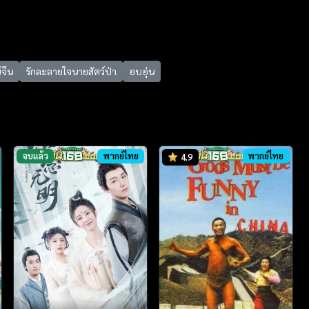
ย์จีน
รักละลายใจนายสัตว์ป่า
อบอุ่น
จบแล้ว
พากย์ไทย
พากย์ไทย
4.9