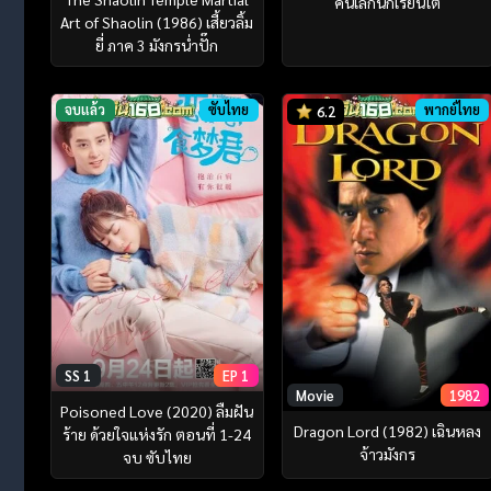
คนเล็กนักเรียนโต
Art of Shaolin (1986) เสี้ยวลิ้ม
ยี่ ภาค 3 มังกรน่ำปั๊ก
จบแล้ว
ซับไทย
พากย์ไทย
6.2
SS 1
EP 1
Movie
1982
Poisoned Love (2020) ลืมฝัน
Dragon Lord (1982) เฉินหลง
ร้าย ด้วยใจแห่งรัก ตอนที่ 1-24
จ้าวมังกร
จบ ซับไทย