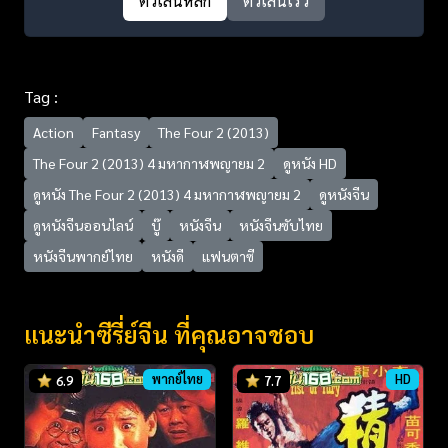
ตัวเล่นหลัก
ตัวเล่นเร็ว
Tag :
Action
Fantasy
The Four 2 (2013)
The Four 2 (2013) 4 มหากาฬพญายม 2
ดูหนัง HD
ดูหนัง The Four 2 (2013) 4 มหากาฬพญายม 2
ดูหนังจีน
ดูหนังจีนออนไลน์
บู๊
หนังจีน
หนังจีนซับไทย
หนังจีนพากย์ไทย
หนังดี
แฟนตาซี
แนะนำซีรี่ย์จีน ที่คุณอาจชอบ
พากย์ไทย
HD
6.9
7.7