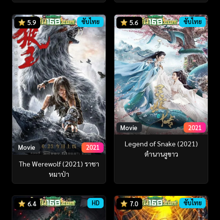
ซับไทย
ซับไทย
5.9
5.6
Movie
2021
Legend of Snake (2021)
Movie
2021
ตำนานงูขาว
The Werewolf (2021) ราชา
หมาป่า
HD
ซับไทย
6.4
7.0