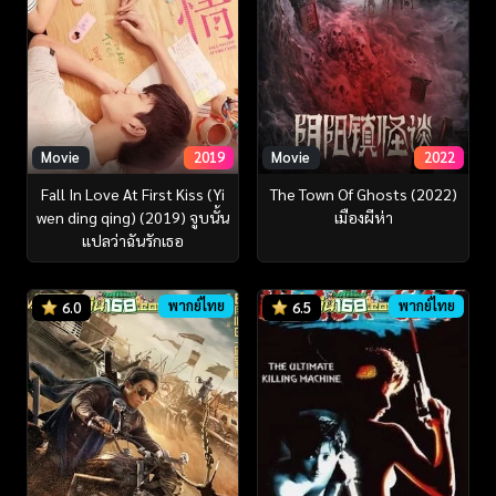
Movie
2019
Movie
2022
Fall In Love At First Kiss (Yi
The Town Of Ghosts (2022)
wen ding qing) (2019) จูบนั้น
เมืองผีห่า
แปลว่าฉันรักเธอ
พากย์ไทย
พากย์ไทย
6.0
6.5