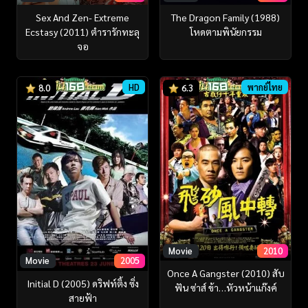
Sex And Zen- Extreme
The Dragon Family (1988)
Ecstasy (2011) ตำรารักทะลุ
โหดตามพินัยกรรม
จอ
HD
พากย์ไทย
8.0
6.3
Movie
2010
Movie
2005
Once A Gangster (2010) สับ
Initial D (2005) ดริฟท์ติ้ง ซิ่ง
ฟัน ซ่าส์ ข้า…หัวหน้าแก๊งค์
สายฟ้า