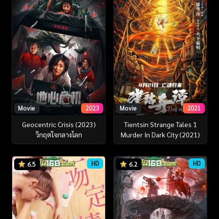
Movie
2023
Movie
2021
Geocentric Crisis (2023)
Tientsin Strange Tales 1
วิกฤตใจกลางโลก
Murder In Dark City (2021)
HD
HD
6.5
6.2