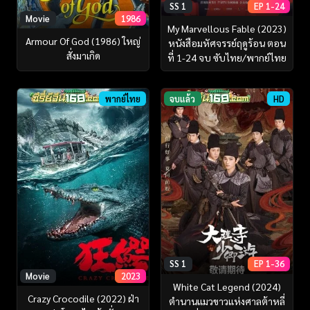
SS 1
EP 1-24
Movie
1986
My Marvellous Fable (2023)
Armour Of God (1986) ใหญ่
หนังสือมหัศจรรย์ฤดูร้อน ตอน
สั่งมาเกิด
ที่ 1-24 จบ ซับไทย/พากย์ไทย
พากย์ไทย
จบแล้ว
HD
SS 1
EP 1-36
Movie
2023
White Cat Legend (2024)
Crazy Crocodile (2022) ฝ่า
ตำนานแมวขาวแห่งศาลต้าหลี่