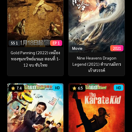
SS 1
EP 1
Movie
2021
Gold Panning (2022) เหมือง
Nine Heavens Dragon
ทองขุมทรัพย์มรณะ ตอนที่ 1-
Legend (2021) ตำนานมังกร
12 จบ ซับไทย
เก้าสวรรค์
HD
HD
7.4
6.5