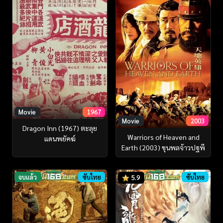
Movie
1967
Movie
2003
Dragon Inn (1967) ตะลุย
Warriors of Heaven and
แดนพยัคฆ์
Earth (2003) ขุนพลจ้าวปฐพี
จบแล้ว
ซับไทย
ซับไทย
5.9