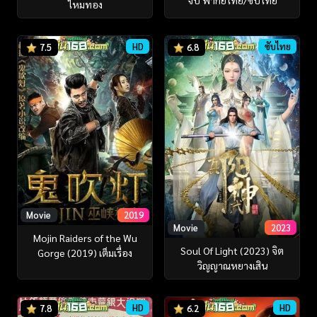
จบ พากย์ไทย/ซับไทย
ไหมทอง
HD
ซับไทย
7.5
6.8
Movie
2019
Movie
2023
Mojin Raiders of the Wu
Soul Of Light (2023) จิต
Gorge (2019) เต็มเรื่อง
วิญญาณหยางเสิน
HD
HD
7.8
6.2