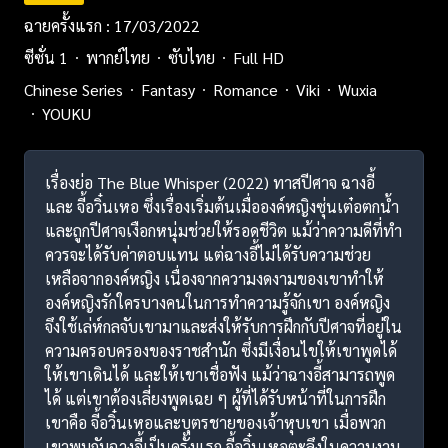
ฉายครั้งแรก : 17/03/2022
ซีซั่น 1
พากย์ไทย
ซับไทย
Full HD
Chinese Series
Fantasy
Romance
Viki
Wuxia
YOUKU
เรื่องย่อ The Blue Whisper (2022) ทาสปีศาจ ฉางอี้
และ จี้อวิ๋นเหอ ซึ่งเรื่องเริ่มต้นเมื่อองค์หญิงซุ่นเต๋อตกน้ำ
และถูกปีศาจเงือกหนุ่มช่วยให้รอดชีวิต แม้ว่าความดีที่ทำ
ควรจะได้รับค่าตอบแทน แต่ฉางอี้ไม่ได้รับความช่วย
เหลือจากองค์หญิง เนื่องจากความงดงามของเขาทำให้
องค์หญิงรักใครบางคนในการทำความรู้จักเขา องค์หญิง
จึงใช้เล่ห์กลจับเขามาและส่งให้รับการฝึกกับปีศาจที่อยู่ใน
ความครอบครองของราชสำนัก ซึ่งมีเงื่อนไขให้เขาพูดได้
ให้เขาเดินได้ และให้เขาเชื่อฟัง แม้ว่าฉางอี้สามารถพูด
ได้ แต่เขาต้องเลี่ยงพูดเฉย ๆ ผู้ที่ได้รับหน้าที่ในการฝึก
เขาคือ จี้อวิ๋นเหอและบุตรชายของเจ้าหุบเขา เมื่อพวก
เขาพบกับฉางอี้เป็นครั้งแรก จี้อวิ๋นเหอตะลึงในความงาม