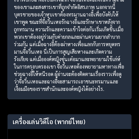
ของเขาและสงสารเขาที่ถูกจำกัดอิสรภาพ นอกจากนี้
บุตรชายของเจ้าหุบเขาต้องทรมานฉางอี้เพื่อบังคับให้
เขาพูด ขณะที่จี้อวิ๋นเหอรักฉางอี้และรักษาเขาหลังจาก
ถูกทรมาน ความรักและความเข้าใจต่อกันเริ่มเกิดขึ้นเมื่อ
พวกเขาต้องอยู่ร่วมกับค่ายกลและผ่านความยากลำบาก
ร่วมกัน แต่เมื่อฉางอี้ต้องผ่าหางเพื่อแลกกับการหยุดทร
มานจี้อวิ๋นเหอ นี่เป็นการสูญเสียหางและเกิดความ
รังเกียจ แต่เมื่อองค์หญิงซุ่นเต๋อมาและพยายามใช้เล่ห์
ในการครอบครองเขา จี้อวิ๋นเหอต้องพยายามหาทางเพื่อ
ช่วยฉางอี้ให้หนีรอด ผู้อ่านจะต้องติดตามเรื่องราวเพื่อดู
ว่าจี้อวิ๋นเหอและฉางอี้จะสามารถเอาชนะทรมานและ
เงื้อมมือของราชสำนักและองค์หญิงได้อย่างไร.
เครื่องเล่นวิดีโอ
(พากย์ไทย)