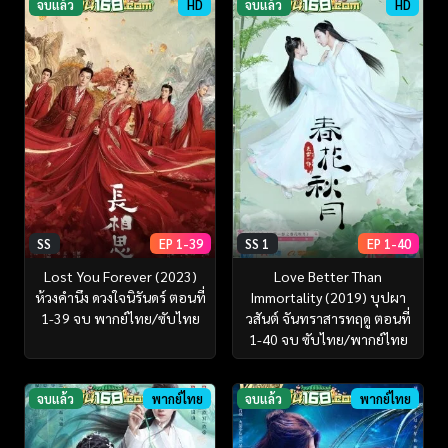
จบแล้ว
HD
จบแล้ว
HD
SS
EP 1-39
SS 1
EP 1-40
Lost You Forever (2023)
Love Better Than
ห้วงคำนึง ดวงใจนิรันดร์ ตอนที่
Immortality (2019) บุปผา
1-39 จบ พากย์ไทย/ซับไทย
วสันต์ จันทราสารทฤดู ตอนที่
1-40 จบ ซับไทย/พากย์ไทย
จบแล้ว
พากย์ไทย
จบแล้ว
พากย์ไทย