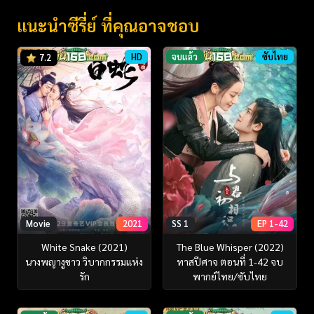
แนะนำซีรี่ย์ ที่คุณอาจชอบ
HD
จบแล้ว
ซับไทย
7.2
Movie
2021
SS 1
EP 1-42
White Snake (2021)
The Blue Whisper (2022)
นางพญางูขาว วิบากกรรมแห่ง
ทาสปีศาจ ตอนที่ 1-42 จบ
รัก
พากย์ไทย/ซับไทย