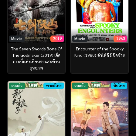
Movie
2019
Movie
1980
The Seven Swords Bone Of
Encounter of the Spooky
The Godmaker (2019) เจ็ด
Kind (1980) อำให้ดี ผีชิดซ้าย
กระบี่แห่งเทียนซานสะท้าน
ยุทธภพ
จบแล้ว
พากย์ไทย
จบแล้ว
ซับไทย