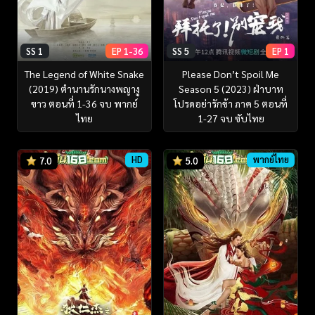
SS 1
EP 1-36
SS 5
EP 1
The Legend of White Snake
Please Don’t Spoil Me
(2019) ตำนานรักนางพญางู
Season 5 (2023) ฝ่าบาท
ขาว ตอนที่ 1-36 จบ พากย์
โปรดอย่ารักข้า ภาค 5 ตอนที่
ไทย
1-27 จบ ซับไทย
HD
พากย์ไทย
7.0
5.0