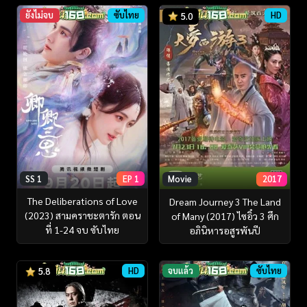
ยังไม่จบ
ซับไทย
HD
5.0
SS 1
EP 1
Movie
2017
The Deliberations of Love
Dream Journey 3 The Land
(2023) สามคราชะตารัก ตอน
of Many (2017) ไซอิ๋ว 3 ศึก
ที่ 1-24 จบ ซับไทย
อภินิหารอสูรพันปี
HD
จบแล้ว
ซับไทย
5.8