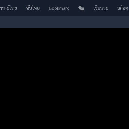
พากย์ไทย
ซับไทย
Bookmark
เว็บหวย
สล็อต