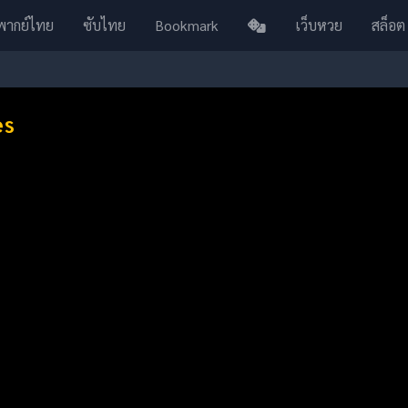
พากย์ไทย
ซับไทย
Bookmark
เว็บหวย
สล็อต
es