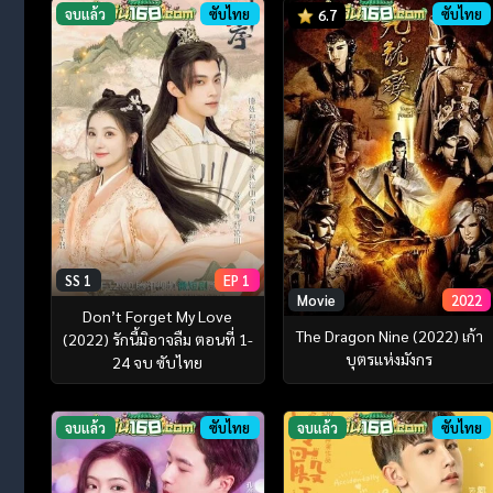
จบแล้ว
ซับไทย
ซับไทย
6.7
SS 1
EP 1
Movie
2022
Don’t Forget My Love
The Dragon Nine (2022) เก้า
(2022) รักนี้มิอาจลืม ตอนที่ 1-
บุตรแห่งมังกร
24 จบ ซับไทย
จบแล้ว
ซับไทย
จบแล้ว
ซับไทย