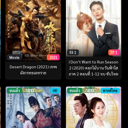
SS 1
EP 1
Movie
2021
I Don’t Want to Run Season
Desert Dragon (2021) เทพ
2 (2020) ดอกไม้บาน วันฟ้าใส
มังกรทะเลทราย
ภาค 2 ตอนที่ 1-12 จบ ซับไทย
จบแล้ว
HD
จบแล้ว
พากย์ไทย