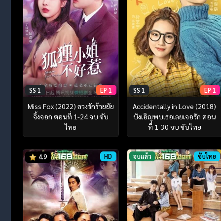
SS 1
EP 1
SS 1
EP 1
Miss Fox (2022) ลวงรักร้ายยัย
Accidentally in Love (2018)
จิ้งจอก ตอนที่ 1-24 จบ ซับ
บังเอิญพบเธอเลยเจอรัก ตอน
ไทย
ที่ 1-30 จบ ซับไทย
HD
จบแล้ว
ซับไทย
4.9