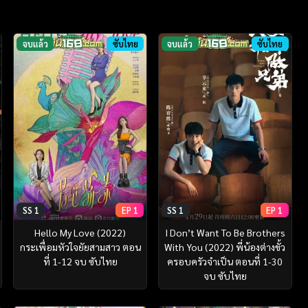
จบแล้ว
ซับไทย
จบแล้ว
ซับไทย
SS 1
EP 1
SS 1
EP 1
Hello My Love (2022)
I Don’t Want To Be Brothers
กระเพื่อมหัวใจยัยสามสาว ตอน
With You (2022) พี่น้องต่างขั้ว
ที่ 1-12 จบ ซับไทย
ครอบครัวจำเป็น ตอนที่ 1-30
จบ ซับไทย