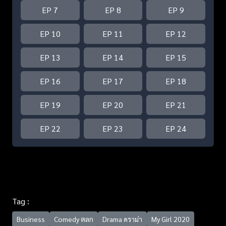
EP 7
EP 8
EP 9
EP 10
EP 11
EP 12
EP 13
EP 14
EP 15
EP 16
EP 17
EP 18
EP 19
EP 20
EP 21
EP 22
EP 23
EP 24
Tag :
Business
Comedy ตลก
Drama ดราม่า
My Girl 2020