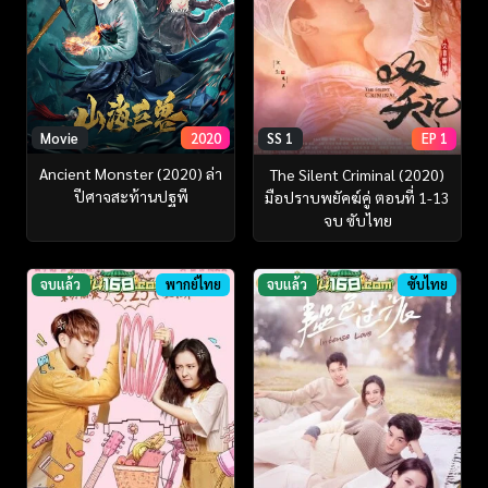
Movie
2020
SS 1
EP 1
Ancient Monster (2020) ล่า
The Silent Criminal (2020)
ปีศาจสะท้านปฐพี
มือปราบพยัคฆ์คู่ ตอนที่ 1-13
จบ ซับไทย
จบแล้ว
พากย์ไทย
จบแล้ว
ซับไทย