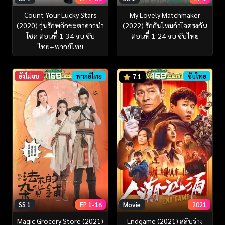
Count Your Lucky Stars
My Lovely Matchmaker
(2020) วุ่นรักพลิกชะตาดาวนำ
(2022) รักกันไหมถ้าใจตรงกัน
โชค ตอนที่ 1-34 จบ ซับ
ตอนที่ 1-24 จบ ซับไทย
ไทย+พากย์ไทย
ยังไม่จบ
พากย์ไทย
ซับไทย
7.1
SS 1
EP 1-16
Movie
2021
Magic Grocery Store (2021)
Endgame (2021) สลับร่าง