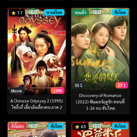
พากย์ไทย
จบแล้ว
ซับไทย
7.7
SS 1
EP 1
Movie
1995
Discovery of Romance
A Chinese Odyssey 2 (1995)
(2022) ซัมเมอร์ฤดูรัก ตอนที่
ไซอิ๋วกี่ เดี๋ยวลิงเดี๋ยวคน ภาค 2
1-26 จบ ซับไทย
ยังไม่จบ
ซับไทย
ซับไทย
6.5