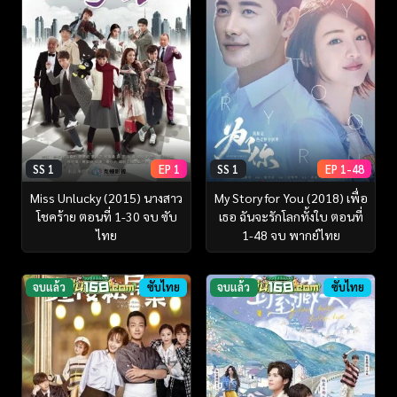
SS 1
EP 1
SS 1
EP 1-48
Miss Unlucky (2015) นางสาว
My Story for You (2018) เพื่อ
โชคร้าย ตอนที่ 1-30 จบ ซับ
เธอ ฉันจะรักโลกทั้งใบ ตอนที่
ไทย
1-48 จบ พากย์ไทย
จบแล้ว
ซับไทย
จบแล้ว
ซับไทย