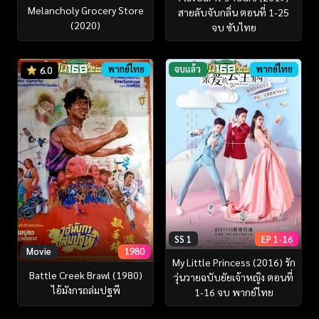
Melancholy Grocery Store
สายลับจับกลิ่น ตอนที่ 1-25
(2020)
จบ ซับไทย
พากย์ไทย
จบแล้ว
พากย์ไทย
6.0
SS 1
EP 1-16
Movie
1980
My Little Princess (2016) รัก
Battle Creek Brawl (1980)
วุ่นวายฉบับยัยเจ้าหญิง ตอนที่
ไอ้มังกรถล่มปฐพี
1-16 จบ พากย์ไทย