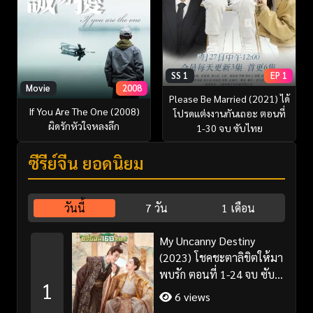
SS 1
EP 1
Movie
2008
Please Be Married (2021) ได้
If You Are The One (2008)
โปรดแต่งงานกันเถอะ ตอนที่
ผิดรักหัวใจหลงลึก
1-30 จบ ซับไทย
ซีรี่ย์จีน ยอดนิยม
วันนี้
7 วัน
1 เดือน
My Uncanny Destiny
(2023) โชคชะตาลิขิตให้มา
พบรัก ตอนที่ 1-24 จบ ซับ
1
ไทย/พากย์ไทย
6 views