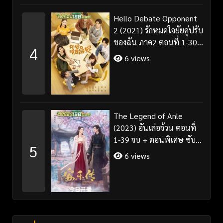
Hello Debate Opponent
2 (2021) รักหมดใจยัยคู่ปรับ
ของฉัน ภาค2 ตอนที่ 1-30
4
จบ ซับไทย
6 views
The Legend of Anle
(2023) อันเล่อจ้วน ตอนที่
1-39 จบ + ตอนพิเศษ ซับ
5
ไทย/พากย์ไทย
6 views