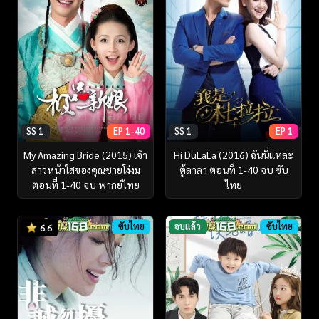
SS 1
EP 1-40
SS 1
EP 1
My Amazing Bride (2015) เจ้า
Hi DuLaLa (2016) ฉันนี่แหละ
สาวหน้าใสของคุณชายโง่งม
ตู้ลาลา ตอนที่ 1-40 จบ ซับ
ตอนที่ 1-40 จบ พากย์ไทย
ไทย
ซับไทย
จบแล้ว
ซับไทย
6.6