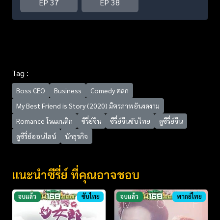
EP 37
EP 38
Tag :
Boss CEO
Business
Comedy ตลก
My Best Friend is Story (2020) มิตรภาพอันงดงาม
Romance โรแมนติก
ซีรี่ย์จีน
ซีรี่ย์จีนซับไทย
ดูซีรี่ย์จีน
ดูซีรี่ย์ออนไลน์
นักธุรกิจ
แนะนำซีรี่ย์ ที่คุณอาจชอบ
จบแล้ว
ซับไทย
จบแล้ว
พากย์ไทย