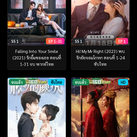
SS 1
EP 1-31
SS 1
EP 1
Falling Into Your Smile
Hi! My Mr Right (2023) พบ
(2021) รักยิ้มของเธอ ตอนที่
รักยัยจอมโกหก ตอนที่ 1-24
1-31 จบ พากย์ไทย
ซับไทย
จบแล้ว
ซับไทย
จบแล้ว
HD