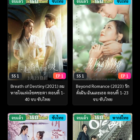
จบแล้ว
ซับไทย
จบแล้ว
ซับไทย
SS 1
EP 1
SS 1
EP 1
Breath of Destiny (2021) ลม
Beyond Romance (2023) รัก
หายใจแห่งโชคชะตา ตอนที่ 1-
ดั่งฝัน ฉันและเธอ ตอนที่ 1-23
40 จบ ซับไทย
จบ ซับไทย
จบแล้ว
ซับไทย
จบแล้ว
พากย์ไทย