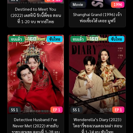
Movie
1996
Destined to Meet You
Shanghai Grand (1996) เจ้า
(2022) เดสทินี รักนี้พี่ขอ ตอน
พ่อเซี่ยงไฮ้ เดอะ มูฟวี่
ที่ 1-20 จบ พากย์ไทย
จบแล้ว
ซับไทย
จบแล้ว
ซับไทย
SS 1
EP 1
SS 1
EP 1
Detective Husband I’ve
Wenderella’s Diary (2023)
Never Met (2022) สายลับ
ไดอารี่ของเวนเดอเรลล่า ตอน
ราชบุตรเขย ตอนที่ 1-28 จบ
ที่ 1-24 จบ ซับไทย