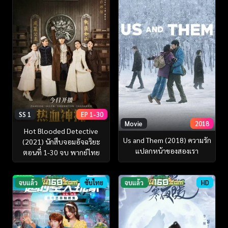
SS 1
EP 1-30
Movie
2018
Hot Blooded Detective
Us and Them (2018) ความรัก
(2021) นักสืบจอมอัจฉริยะ
แปลกหน้าของสองเรา
ตอนที่ 1-30 จบ พากย์ไทย
จบแล้ว
ซับไทย
จบแล้ว
HD