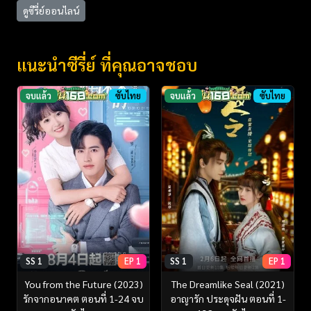
ดูซีรี่ย์ออนไลน์
แนะนำซีรี่ย์ ที่คุณอาจชอบ
จบแล้ว
ซับไทย
จบแล้ว
ซับไทย
SS 1
EP 1
SS 1
EP 1
You from the Future (2023)
The Dreamlike Seal (2021)
รักจากอนาคต ตอนที่ 1-24 จบ
อาญารัก ประดุจฝัน ตอนที่ 1-