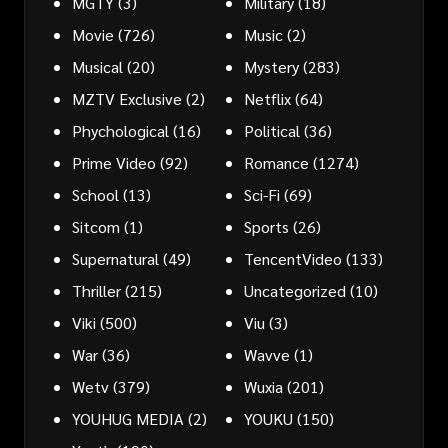
MGTY
(3)
Military
(18)
Movie
(726)
Music
(2)
Musical
(20)
Mystery
(283)
MZTV Exclusive
(2)
Netflix
(64)
Phychological
(16)
Political
(36)
Prime Video
(92)
Romance
(1274)
School
(13)
Sci-Fi
(69)
Sitcom
(1)
Sports
(26)
Supernatural
(49)
TencentVideo
(133)
Thriller
(215)
Uncategorized
(10)
Viki
(500)
Viu
(3)
War
(36)
Wavve
(1)
Wetv
(379)
Wuxia
(201)
YOUHUG MEDIA
(2)
YOUKU
(150)