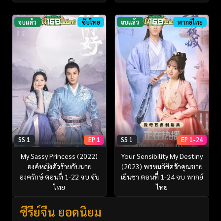
จบแล้ว
ซับไทย
จบแล้ว
พากย์ไทย
SS 1
EP 1
SS 1
EP 1-24
My Sassy Princess (2022)
Your Sensibility My Destiny
องค์หญิงตัวร้ายกับนาย
(2023) พรหมลิขิตรักคุณชาย
องครักษ์ ตอนที่ 1-22 จบ ซับ
เย็นชา ตอนที่ 1-24 จบ พากย์
ไทย
ไทย
ซีรี่ย์จีน ยอดนิยม