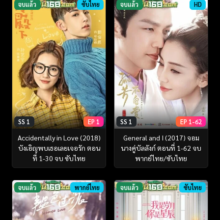
จบแล้ว
ซับไทย
จบแล้ว
HD
SS 1
EP 1
SS 1
EP 1-62
Accidentally in Love (2018)
General and I (2017) จอม
บังเอิญพบเธอเลยเจอรัก ตอน
นางคู่บัลลังก์ ตอนที่ 1-62 จบ
ที่ 1-30 จบ ซับไทย
พากย์ไทย/ซับไทย
จบแล้ว
พากย์ไทย
จบแล้ว
ซับไทย