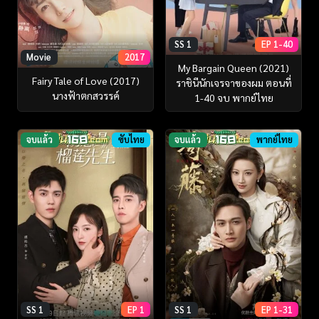
SS 1
EP 1-40
Movie
2017
My Bargain Queen (2021)
Fairy Tale of Love (2017)
ราชินีนักเจรจาของผม ตอนที่
นางฟ้าตกสวรรค์
1-40 จบ พากย์ไทย
จบแล้ว
ซับไทย
จบแล้ว
พากย์ไทย
SS 1
EP 1
SS 1
EP 1-31