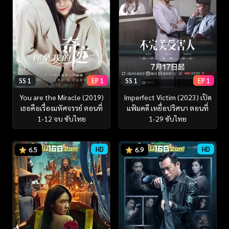
SS 1
EP 1
SS 1
EP 1
You are the Miracle (2019)
Imperfect Victim (2023) เปิด
เธอคือเรื่องมหัศจรรย์ ตอนที่
แฟ้มคดี เหยื่อปริศนา ตอนที่
1-12 จบ ซับไทย
1-29 ซับไทย
HD
HD
6.5
6.9