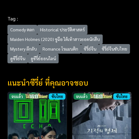
Tag :
Comedy ตลก
Historical ประวัติศาสตร์
Maiden Holmes (2020) ซูฉือ ใต้เท้าสาวยอดนักสืบ
Mystery ลึกลับ
Romance โรแมนติก
ซีรี่ย์จีน
ซีรี่ย์จีนซับไทย
ดูซีรี่ย์จีน
ดูซีรี่ย์ออนไลน์
แนะนำซีรี่ย์ ที่คุณอาจชอบ
จบแล้ว
ซับไทย
จบแล้ว
ซับไทย