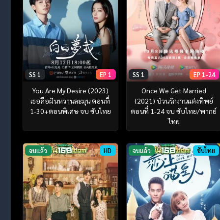
SS 1
EP 1
SS 1
EP 1-24
You Are My Desire (2023)
Once We Get Married
เธอคือฝันหวานละมุน ตอนที่
(2021) ป่วนรักงานแต่งทิพย์
1-30+ตอนพิเศษ จบ ซับไทย
ตอนที่ 1-24 จบ ซับไทย/พากย์
ไทย
จบแล้ว
HD
จบแล้ว
ซับไทย