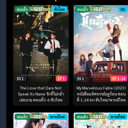
จบแล้ว
ซับไทย
จบแล้ว
HD
SS 1
EP 1
SS 1
EP 1-24
The Love that Dare Not
My Marvellous Fable (2023)
Speak Its Name รักที่ไม่กล้า
หนังสือมหัศจรรย์ฤดูร้อน ตอน
เอ่ยนาม ตอนที่1-6 ซับไทย
ที่ 1-24 จบ ซับไทย/พากย์ไทย
จบแล้ว
พากย์ไทย
จบแล้ว
พากย์ไทย