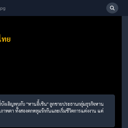
 pg
บไทย
" ที่บังเอิญพบกับ "หานอี้เชิน" ลูกชายประธานกลุ่มธุรกิจหาน
ขภาพตา ทั้งสองตกหลุมรักกันและเริ่มชีวิตการแต่งงาน แต่