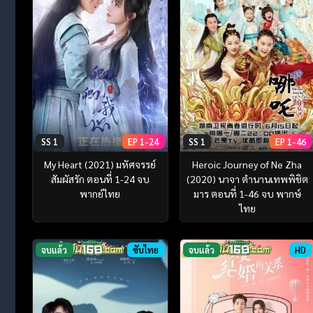
SS 1
EP 1-24
SS 1
EP 1-46
My Heart (2021) มหัศจรรย์
Heroic Journey of Ne Zha
สัมผัสรัก ตอนที่ 1-24 จบ
(2020) นาจา ตำนานเทพพิชิต
พากย์ไทย
มาร ตอนที่ 1-46 จบ พากษ์
ไทย
จบแล้ว
ซับไทย
จบแล้ว
HD