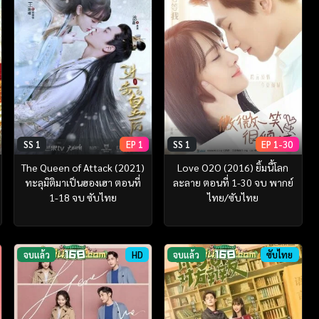
SS 1
EP 1
SS 1
EP 1-30
The Queen of Attack (2021)
Love O2O (2016) ยิ้มนี้โลก
ทะลุมิติมาเป็นฮองเฮา ตอนที่
ละลาย ตอนที่ 1-30 จบ พากย์
1-18 จบ ซับไทย
ไทย/ซับไทย
จบแล้ว
HD
จบแล้ว
ซับไทย