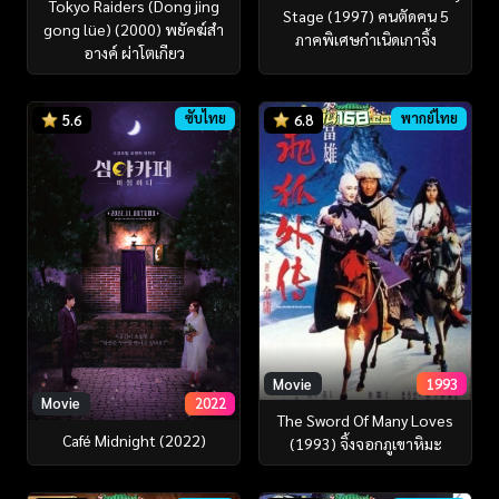
Tokyo Raiders (Dong jing
Stage (1997) คนตัดคน 5
gong lüe) (2000) พยัคฆ์สำ
ภาคพิเศษกำเนิดเกาจิ้ง
อางค์ ผ่าโตเกียว
ซับไทย
พากย์ไทย
5.6
6.8
Movie
1993
Movie
2022
The Sword Of Many Loves
Café Midnight (2022)
(1993) จิ้งจอกภูเขาหิมะ