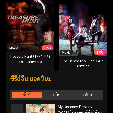
Movie
1994
Movie
1993
Treasure Hunt (1994) แตะ
The Heroic Trio (1993) สวย
เธอ…โลกแตกแน่!
ประหาร
ซีรี่ย์จีน ยอดนิยม
วันนี้
7 วัน
1 เดือน
My Uncanny Destiny
(2023) โชคชะตาลิขิตให้มา