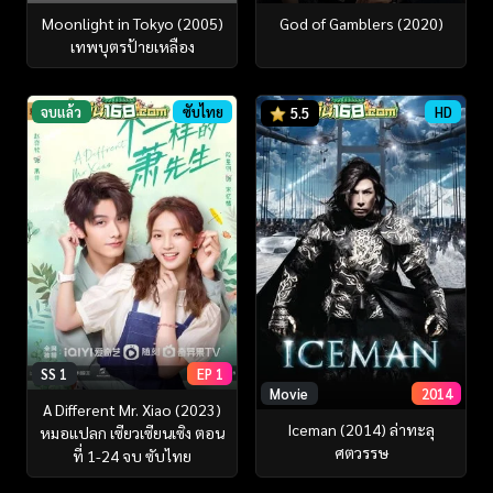
Moonlight in Tokyo (2005)
God of Gamblers (2020)
เทพบุตรป้ายเหลือง
จบแล้ว
ซับไทย
HD
5.5
SS 1
EP 1
Movie
2014
A Different Mr. Xiao (2023)
Iceman (2014) ล่าทะลุ
หมอแปลก เซียวเซียนเซิง ตอน
ศตวรรษ
ที่ 1-24 จบ ซับไทย