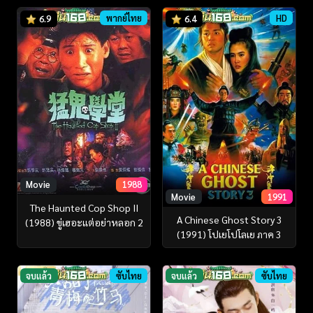
พากย์ไทย
HD
6.9
6.4
Movie
1988
Movie
1991
The Haunted Cop Shop II
A Chinese Ghost Story 3
(1988) ขู่เฮอะแต่อย่าหลอก 2
(1991) โปเยโปโลเย ภาค 3
จบแล้ว
ซับไทย
จบแล้ว
ซับไทย