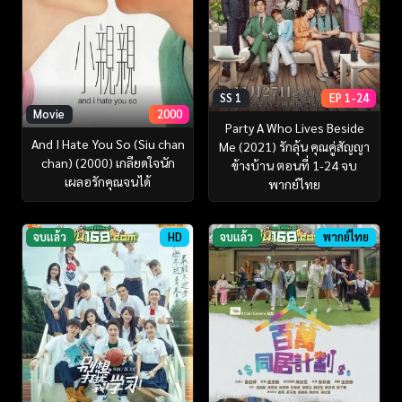
SS 1
EP 1-24
Movie
2000
Party A Who Lives Beside
And I Hate You So (Siu chan
Me (2021) รักลุ้น คุณคู่สัญญา
chan) (2000) เกลียดใจนัก
ข้างบ้าน ตอนที่ 1-24 จบ
เผลอรักคุณจนได้
พากย์ไทย
จบแล้ว
HD
จบแล้ว
พากย์ไทย