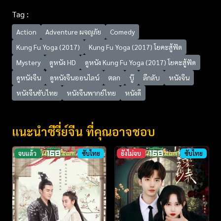
Tag :
Action
Adventure ผจญภัย
Comedy
Kung Fu Yoga (2017)
Kung Fu Yoga (2017) โยคะสู้ฟัด
Mystery
ดูหนัง HD
ดูหนัง Kung Fu Yoga (2017) โยคะสู้ฟัด
ดูหนังจีน
ดูหนังจีนออนไลน์
ตลก
บู๊
ลึกลับ
หนังจีน
หนังจีนซับไทย
หนังจีนพากย์ไทย
หนังดี
แนะนำซีรี่ย์จีน ที่คุณอาจชอบ
จบแล้ว
ซับไทย
ยังไม่จบ
ซับไทย