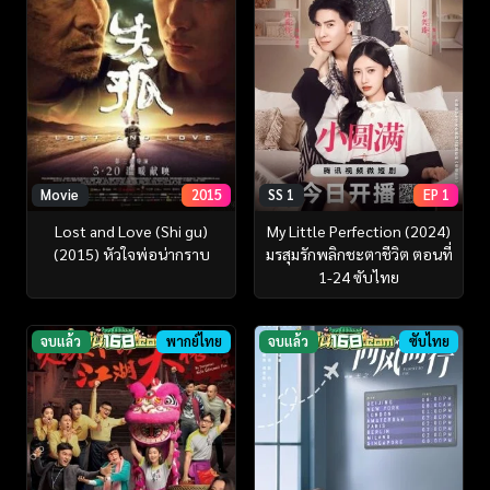
SS 1
EP 1
Movie
2015
My Little Perfection (2024)
Lost and Love (Shi gu)
มรสุมรักพลิกชะตาชีวิต ตอนที่
(2015) หัวใจพ่อน่ากราบ
1-24 ซับไทย
จบแล้ว
พากย์ไทย
จบแล้ว
ซับไทย