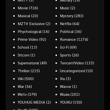
Movie
(726)
Music
(2)
Musical
(20)
Mystery
(283)
MZTV Exclusive
(2)
Netflix
(64)
Phychological
(16)
Political
(36)
Prime Video
(92)
Romance
(1274)
School
(13)
Sci-Fi
(69)
Sitcom
(1)
Sports
(26)
Supernatural
(49)
TencentVideo
(133)
Thriller
(215)
Uncategorized
(10)
Viki
(500)
Viu
(3)
War
(36)
Wavve
(1)
Wetv
(379)
Wuxia
(201)
YOUHUG MEDIA
(2)
YOUKU
(150)
Youth
(190)