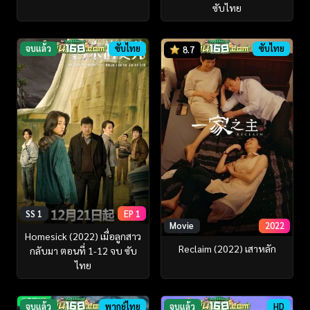
ซับไทย
จบแล้ว
ซับไทย
ซับไทย
8.7
SS 1
EP 1
Movie
2022
Homesick (2022) เมื่อลูกสาว
Reclaim (2022) เสาหลัก
กลับมา ตอนที่ 1-12 จบ ซับ
ไทย
จบแล้ว
พากย์ไทย
จบแล้ว
HD