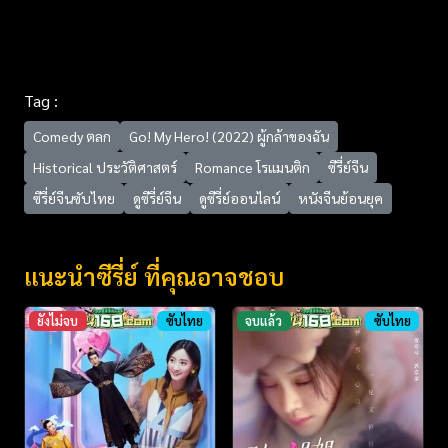
Tag :
Comedy ตลก
Go! My Hero! (2022) ผู้กล้าของฉัน
Historical ประวัติศาสตร์
Romance โรแมนติก
ซีรี่ย์จีน
ซีรี่ย์จีนซับไทย
ดูซีรี่ย์จีน
ดูซีรี่ย์ออนไลน์
หนังจีนย้อนยุค
แนะนำซีรี่ย์ ที่คุณอาจชอบ
ยังไม่จบ
ซับไทย
จบแล้ว
ซับไทย