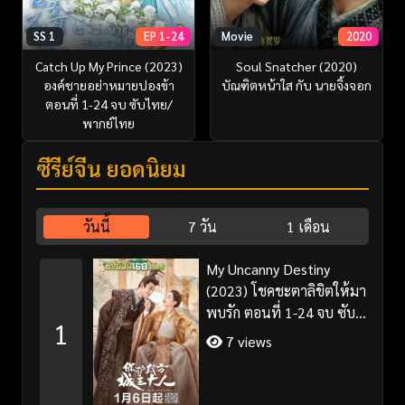
SS 1
EP 1-24
Movie
2020
Catch Up My Prince (2023)
Soul Snatcher (2020)
องค์ชายอย่าหมายปองข้า
บัณฑิตหน้าใส กับ นายจิ้งจอก
ตอนที่ 1-24 จบ ซับไทย/
พากย์ไทย
ซีรี่ย์จีน ยอดนิยม
วันนี้
7 วัน
1 เดือน
My Uncanny Destiny
(2023) โชคชะตาลิขิตให้มา
พบรัก ตอนที่ 1-24 จบ ซับ
1
ไทย/พากย์ไทย
7 views