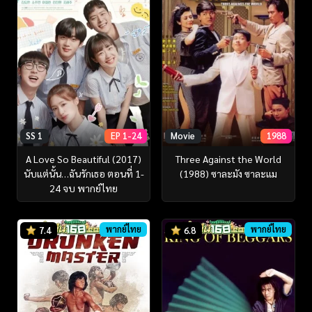
SS 1
EP 1-24
Movie
1988
A Love So Beautiful (2017)
Three Against the World
นับแต่นั้น…ฉันรักเธอ ตอนที่ 1-
(1988) ซาละมัง ซาละแม
24 จบ พากย์ไทย
พากย์ไทย
พากย์ไทย
7.4
6.8