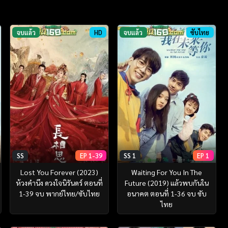
จบแล้ว
HD
จบแล้ว
ซับไทย
SS
EP 1-39
SS 1
EP 1
Lost You Forever (2023)
Waiting For You In The
ห้วงคำนึง ดวงใจนิรันดร์ ตอนที่
Future (2019) แล้วพบกันใน
1-39 จบ พากย์ไทย/ซับไทย
อนาคต ตอนที่ 1-36 จบ ซับ
ไทย