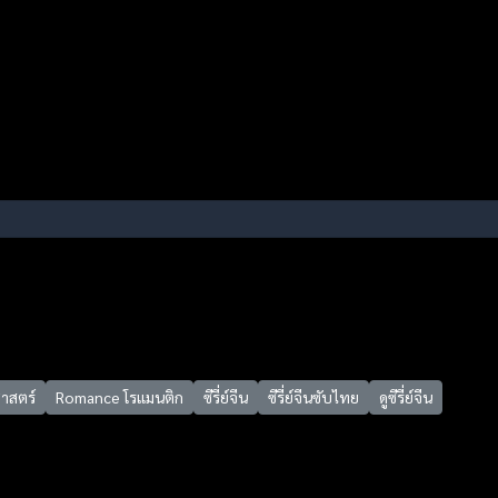
ศาสตร์
Romance โรแมนติก
ซีรี่ย์จีน
ซีรี่ย์จีนซับไทย
ดูซีรี่ย์จีน