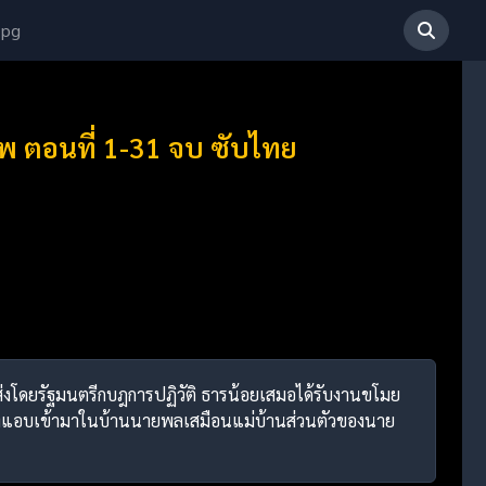
 pg
พ ตอนที่ 1-31 จบ ซับไทย
กส่งโดยรัฐมนตรีกบฎการปฏิวัติ ธารน้อยเสมอได้รับงานขโมย
ึงแอบเข้ามาในบ้านนายพลเสมือนแม่บ้านส่วนตัวของนาย