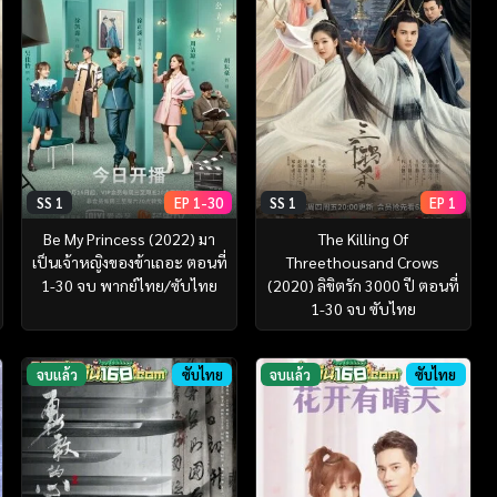
SS 1
EP 1-30
SS 1
EP 1
Be My Princess (2022) มา
The Killing Of
เป็นเจ้าหญิงของข้าเถอะ ตอนที่
Threethousand Crows
1-30 จบ พากย์ไทย/ซับไทย
(2020) ลิขิตรัก 3000 ปี ตอนที่
1-30 จบ ซับไทย
จบแล้ว
ซับไทย
จบแล้ว
ซับไทย