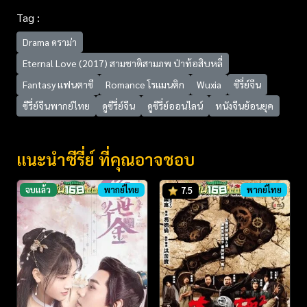
Tag :
Drama ดราม่า
Eternal Love (2017) สามชาติสามภพ ป่าท้อสิบหลี่
Fantasy แฟนตาซี
Romance โรแมนติก
Wuxia
ซีรี่ย์จีน
ซีรี่ย์จีนพากย์ไทย
ดูซีรี่ย์จีน
ดูซีรี่ย์ออนไลน์
หนังจีนย้อนยุค
แนะนำซีรี่ย์ ที่คุณอาจชอบ
จบแล้ว
พากย์ไทย
พากย์ไทย
7.5