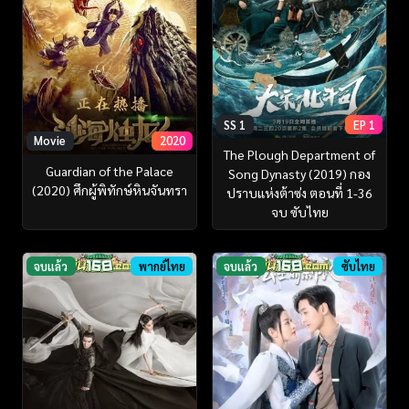
SS 1
EP 1
Movie
2020
The Plough Department of
Guardian of the Palace
Song Dynasty (2019) กอง
(2020) ศึกผู้พิทักษ์หินจันทรา
ปราบแห่งต้าซ่ง ตอนที่ 1-36
จบ ซับไทย
จบแล้ว
พากย์ไทย
จบแล้ว
ซับไทย