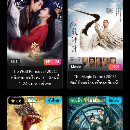
SS 1
EP 1-24
Movie
1993
The Wolf Princess (2021)
The Magic Crane (2003)
หลิงหลง ดวงใจหมาป่า ตอนที่
คัมภีร์กระเรียน เซียนเหยียบฟ้า
1-24 จบ พากย์ไทย
ซับไทย
จบแล้ว
ซับไทย
6.8