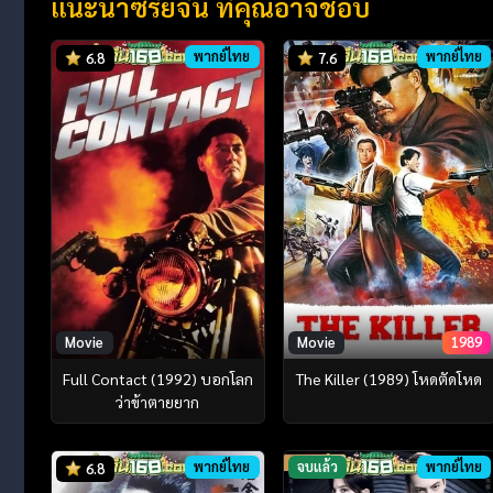
แนะนำซีรี่ย์จีน ที่คุณอาจชอบ
พากย์ไทย
พากย์ไทย
6.8
7.6
Movie
Movie
1989
Full Contact (1992) บอกโลก
The Killer (1989) โหดตัดโหด
ว่าข้าตายยาก
พากย์ไทย
จบแล้ว
พากย์ไทย
6.8