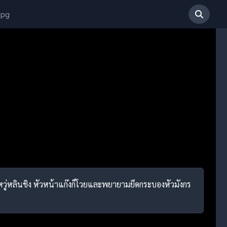
 pg
ามหวู่หลินชิง หัวหน้าแก๊งก็โวยและพยายามยึดกระบองหัวมังกร