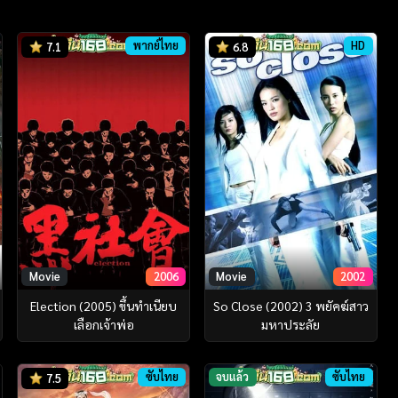
พากย์ไทย
HD
7.1
6.8
Movie
2006
Movie
2002
Election (2005) ขึ้นทำเนียบ
So Close (2002) 3 พยัคฆ์สาว
เลือกเจ้าพ่อ
มหาประลัย
ซับไทย
จบแล้ว
ซับไทย
7.5