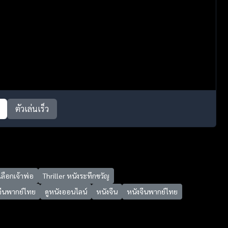
ตัวเล่นเร็ว
เลือกเจ้าพ่อ
Thriller หนังระทึกขวัญ
งจีนพากย์ไทย
ดูหนังออนไลน์
หนังจีน
หนังจีนพากย์ไทย