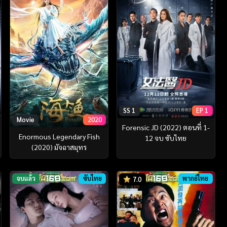
SS 1
EP 1
Movie
2020
Forensic JD (2022) ตอนที่ 1-
Enormous Legendary Fish
12 จบ ซับไทย
(2020) มัจฉาสมุทร
จบแล้ว
ซับไทย
พากย์ไทย
7.0