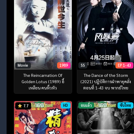
Movie
1989
SS
EP 1-43
The Reincarnation Of
The Dance of the Storm
Golden Lotus (1989) อี้
(2021) ปฏิบัติการฝ่าพายุคลั่ง
เหลียน คนหิ้วหัว
ตอนที่ 1-43 จบ พากย์ไทย
HD
จบแล้ว
ซับไทย
7.7