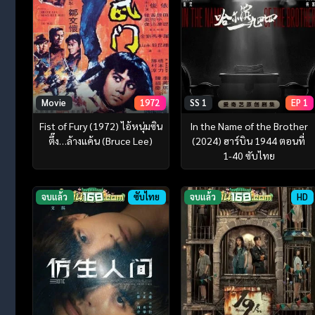
Movie
1972
SS 1
EP 1
Fist of Fury (1972) ไอ้หนุ่มซิน
In the Name of the Brother
ตึ๊ง…ล้างแค้น (Bruce Lee)
(2024) ฮาร์บิน 1944 ตอนที่
1-40 ซับไทย
จบแล้ว
ซับไทย
จบแล้ว
HD