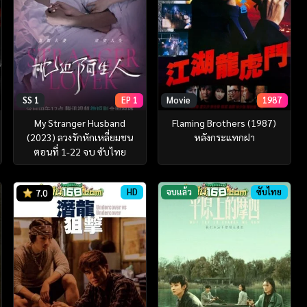
SS 1
EP 1
Movie
1987
My Stranger Husband
Flaming Brothers (1987)
(2023) ลวงรักหักเหลี่ยมชน
หลังกระแทกฝา
ตอนที่ 1-22 จบ ซับไทย
HD
จบแล้ว
ซับไทย
7.0