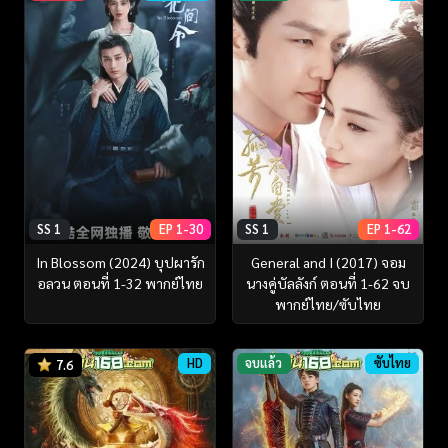
SS 1
EP 1-30
SS 1
EP 1-62
In Blossom (2024) บุปผารัก
General and I (2017) จอม
อลวน ตอนที่ 1-32 พากย์ไทย
นางคู่บัลลังก์ ตอนที่ 1-62 จบ
พากย์ไทย/ซับไทย
HD
จบแล้ว
ซับไทย
7.6