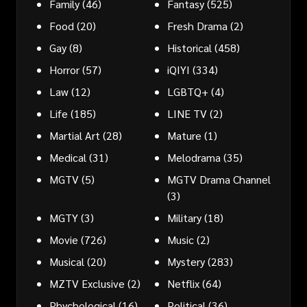
Family
(46)
Fantasy
(525)
Food
(20)
Fresh Drama
(2)
Gay
(8)
Historical
(458)
Horror
(57)
iQIYI
(334)
Law
(12)
LGBTQ+
(4)
Life
(185)
LINE TV
(2)
Martial Art
(28)
Mature
(1)
Medical
(31)
Melodrama
(35)
MGTV
(5)
MGTV Drama Channel
(3)
MGTY
(3)
Military
(18)
Movie
(726)
Music
(2)
Musical
(20)
Mystery
(283)
MZTV Exclusive
(2)
Netflix
(64)
Phychological
(16)
Political
(36)