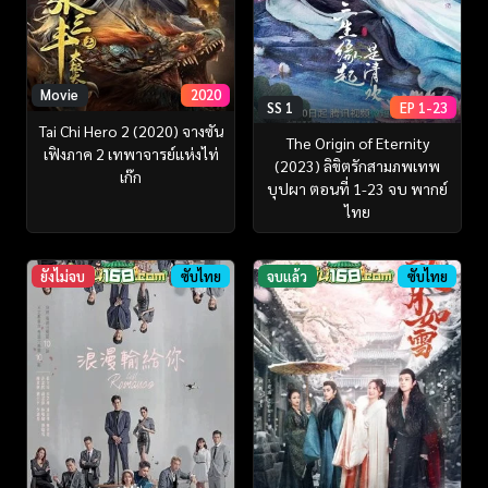
Movie
2020
SS 1
EP 1-23
Tai Chi Hero 2 (2020) จางซัน
The Origin of Eternity
เฟิงภาค 2 เทพาจารย์แห่งไท่
(2023) ลิขิตรักสามภพเทพ
เก๊ก
บุปผา ตอนที่ 1-23 จบ พากย์
ไทย
ยังไม่จบ
ซับไทย
จบแล้ว
ซับไทย