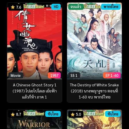
HD
จบแล้ว
พากย์ไทย
7.6
Movie
1987
SS 1
EP 1-60
A Chinese Ghost Story 1
The Destiny of White Snake
(1987) โปเยโปโลเย เย้ยฟ้า
(2018) นางพญางูขาว ตอนที่
แล้วก็ท้า ภาค 1
1-60 จบ พากย์ไทย
ซับไทย
ซับไทย
8.7
5.0