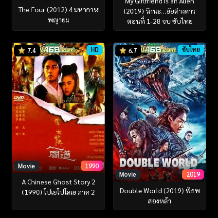
My Girlfriend is an Alien
The Four (2012) 4 มหากาฬ
(2019) รักนะ…ยัยต่างดาว
พญายม
ตอนที่ 1-28 จบ ซับไทย
HD
ซับไทย
7.4
6.7
Movie
1990
Movie
2019
A Chinese Ghost Story 2
Double World (2019) พิภพ
(1990) โปเยโปโลเย ภาค 2
สองหล้า