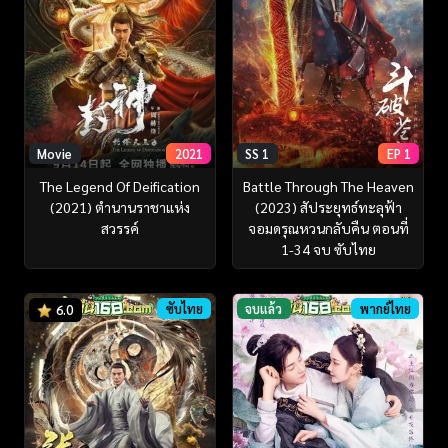
Movie
2021
SS 1
EP 1
The Legend Of Deification
Battle Through The Heaven
(2021) ตำนานราชาแห่ง
(2023) สัประยุทธ์ทะลุฟ้า
สวรรค์
จอมดรุณหวนกลับคืน ตอนที่
1-34 จบ ซับไทย
ซับไทย
จบแล้ว
พากย์ไทย
6.0