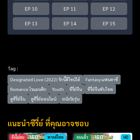
EP 10
EP 11
EP 12
EP 13
EP 14
EP 15
Tag :
Designated Love (2022) รักนี้ดีไซน์ได้
Fantasy แฟนตาซี
Romance โรแมนติก
Youth
ซีรี่ย์จีน
ซีรี่ย์จีนซับไทย
ดูซีรี่ย์จีน
ดูซีรี่ย์ออนไลน์
หนังวัยรุ่น
แนะนำซีรี่ย์ ที่คุณอาจชอบ
ยังไม่จบ
พากย์ไทย
จบแล้ว
HD