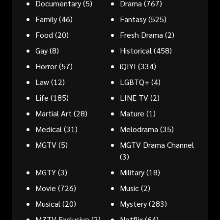
Documentary
(5)
Drama
(767)
Family
(46)
Fantasy
(525)
Food
(20)
Fresh Drama
(2)
Gay
(8)
Historical
(458)
Horror
(57)
iQIYI
(334)
Law
(12)
LGBTQ+
(4)
Life
(185)
LINE TV
(2)
Martial Art
(28)
Mature
(1)
Medical
(31)
Melodrama
(35)
MGTV
(5)
MGTV Drama Channel
(3)
MGTY
(3)
Military
(18)
Movie
(726)
Music
(2)
Musical
(20)
Mystery
(283)
MZTV Exclusive
(2)
Netflix
(64)