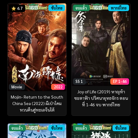
ซับไทย
จบแล้ว
พากย์ไทย
6.7
SS 1
EP 1-46
Movie
2022
Joy of Life (2019) หาญท้า
Mojin- Return to the South
ชะตาฟ้า ปริศนายุทธจักร ตอน
China Sea (2022) ผีเป่าโคม
ที่ 1-46 จบ พากย์ไทย
หวนคืนสู่ทะเลจีนใต้
จบแล้ว
ซับไทย
จบแล้ว
ซับไทย