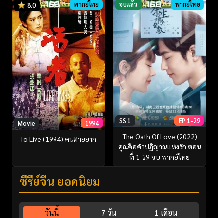
พากย์ไทย
จบแล้ว
พากย์ไทย
8.0
SS 1
EP 1-29
Movie
1994
The Oath Of Love (2022)
To Live (1994) คนตายยาก
คุณคือคำปฏิญาณแห่งรัก ตอน
ที่ 1-29 จบ พากย์ไทย
ซีรี่ย์จีน ยอดนิยม
วันนี้
7 วัน
1 เดือน