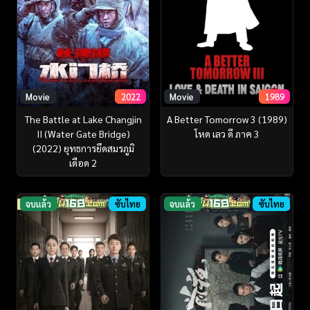
Movie
2022
Movie
1989
The Battle at Lake Changjin
A Better Tomorrow 3 (1989)
II (Water Gate Bridge)
โหด เลว ดี ภาค 3
(2022) ยุทธการยึดสมรภูมิ
เดือด 2
จบแล้ว
ซับไทย
จบแล้ว
ซับไทย