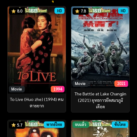
HD
HD
8.0
7.8
Movie
2021
Movie
1994
The Battle at Lake Changjin
To Live (Huo zhe) (1994) คน
(2021) ยุทธการยึดสมรภูมิ
ตายยาก
เดือด
พากย์ไทย
จบแล้ว
ซับไทย
5.7