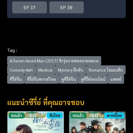
EP 37
EP 38
Tag :
A Seven-faced Man (2017) รักวุ่นวายของนายอลเวง
Comedy ตลก
Medical
Mystery ลึกลับ
Romance โรแมนติก
ซีรี่ย์จีน
ซีรี่ย์จีนพากย์ไทย
ดูซีรี่ย์จีน
ดูซีรี่ย์ออนไลน์
แพทย์
แนะนำซีรี่ย์ ที่คุณอาจชอบ
จบแล้ว
ซับไทย
จบแล้ว
พากย์ไทย