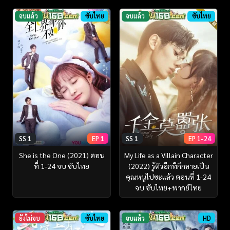
จบแล้ว
ซับไทย
จบแล้ว
ซับไทย
SS 1
EP 1
SS 1
EP 1-24
She is the One (2021) ตอน
My Life as a Villain Character
ที่ 1-24 จบ ซับไทย
(2022) รู้ตัวอีกทีก็กลายเป็น
คุณหนูไปซะแล้ว ตอนที่ 1-24
จบ ซับไทย+พากย์ไทย
ยังไม่จบ
ซับไทย
จบแล้ว
HD