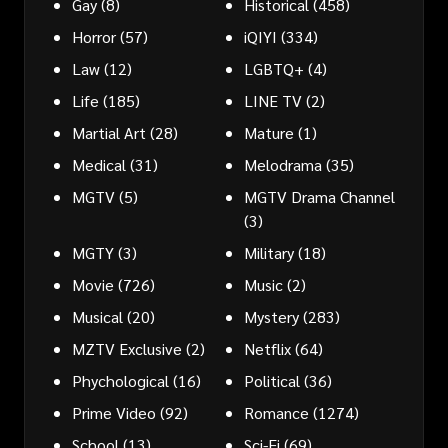
Gay
(8)
Historical
(458)
Horror
(57)
iQIYI
(334)
Law
(12)
LGBTQ+
(4)
Life
(185)
LINE TV
(2)
Martial Art
(28)
Mature
(1)
Medical
(31)
Melodrama
(35)
MGTV
(5)
MGTV Drama Channel
(3)
MGTY
(3)
Military
(18)
Movie
(726)
Music
(2)
Musical
(20)
Mystery
(283)
MZTV Exclusive
(2)
Netflix
(64)
Phychological
(16)
Political
(36)
Prime Video
(92)
Romance
(1274)
School
(13)
Sci-Fi
(69)