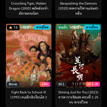
Crouching Tiger, Hidden
Vanquishing the Demons
Dragon (2000) พยัคฆ์ระห่ำ
(2020) สงครามปีศาจแห่งเซ่า
มังกรผยองโลก
หลิน
พากย์ไทย
จบแล้ว
พากย์ไทย
7.5
Movie
1993
SS 1
EP 1-25
Fight Back to School III
Shining Just for You (2022)
(1993) คนเล็กนักเรียนโต 3
ธารดาราจรัสแสง ตอนที่ 1-25
จบ พากย์ไทย