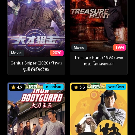
Movie
1994
Movie
2020
Treasure Hunt (1994) แตะ
Genius Sniper (2020) นักพล
เธอ…โลกแตกแน่!
ซุ่มยิงที่อัจฉริยะ
พากย์ไทย
พากย์ไทย
4.9
5.8