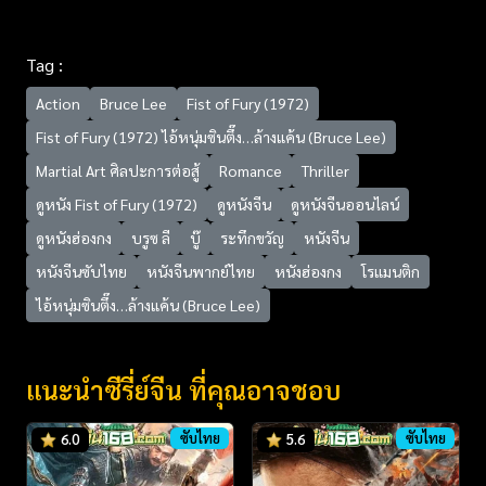
Tag :
Action
Bruce Lee
Fist of Fury (1972)
Fist of Fury (1972) ไอ้หนุ่มซินตึ๊ง…ล้างแค้น (Bruce Lee)
Martial Art ศิลปะการต่อสู้
Romance
Thriller
ดูหนัง Fist of Fury (1972)
ดูหนังจีน
ดูหนังจีนออนไลน์
ดูหนังฮ่องกง
บรูซ ลี
บู๊
ระทึกขวัญ
หนังจีน
หนังจีนซับไทย
หนังจีนพากย์ไทย
หนังฮ่องกง
โรแมนติก
ไอ้หนุ่มซินตึ๊ง…ล้างแค้น (Bruce Lee)
แนะนำซีรี่ย์จีน ที่คุณอาจชอบ
ซับไทย
ซับไทย
6.0
5.6