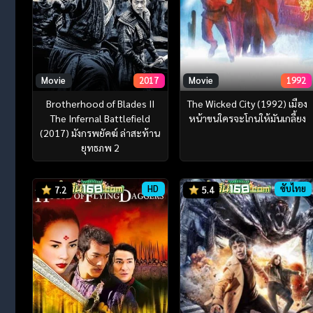
Movie
2017
Movie
1992
Brotherhood of Blades II
The Wicked City (1992) เมือง
The Infernal Battlefield
หน้าขนใครจะโกนให้มันเกลี้ยง
(2017) มังกรพยัคฆ์ ล่าสะท้าน
ยุทธภพ 2
HD
ซับไทย
7.2
5.4