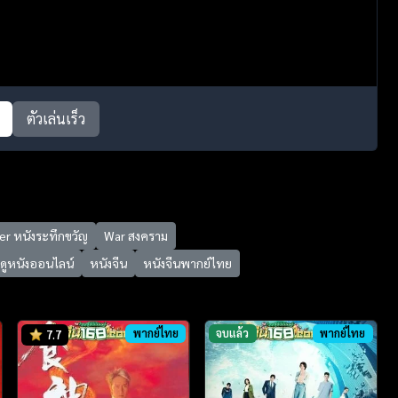
ตัวเล่นเร็ว
ler หนังระทึกขวัญ
War สงคราม
ดูหนังออนไลน์
หนังจีน
หนังจีนพากย์ไทย
พากย์ไทย
จบแล้ว
พากย์ไทย
7.7