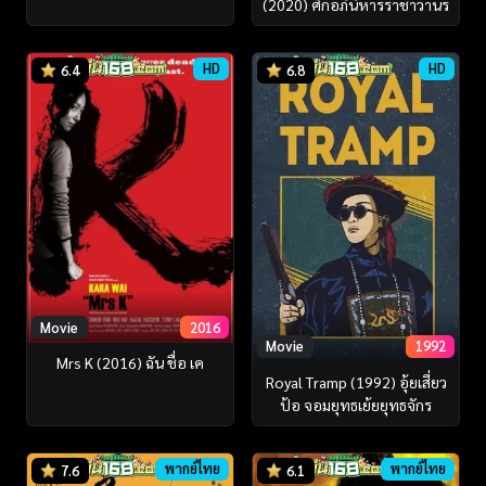
(2020) ศึกอภินิหารราชาวานร
HD
HD
6.4
6.8
Movie
2016
Movie
1992
Mrs K (2016) ฉัน ชื่อ เค
Royal Tramp (1992) อุ้ยเสี่ยว
ป้อ จอมยุทธเย้ยยุทธจักร
พากย์ไทย
พากย์ไทย
7.6
6.1