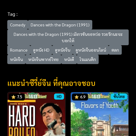
Tag :
Comedy
Dances with the Dragon (1991)
Dances with the Dragon (1991) มังกรขันจอหว่อ รวยรักนะจะ
บอกให้
Romance
ดูหนัง HD
ดูหนังจีน
ดูหนังจีนออนไลน์
ตลก
หนังจีน
หนังจีนพากย์ไทย
หนังดี
โรแมนติก
แนะนำซีรี่ย์จีน ที่คุณอาจชอบ
HD
ซับไทย
7.5
6.9