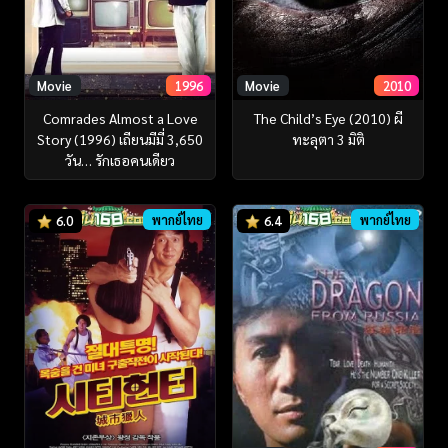
Movie
1996
Movie
2010
Comrades Almost a Love
The Child’s Eye (2010) ผี
Story (1996) เถียนมีมี่ 3,650
ทะลุตา 3 มิติ
วัน… รักเธอคนเดียว
พากย์ไทย
พากย์ไทย
6.0
6.4