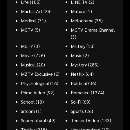
Life
(185)
LINE TV
(2)
Martial Art
(28)
Mature
(1)
Medical
(31)
Melodrama
(35)
MGTV
(5)
MGTV Drama Channel
(3)
MGTY
(3)
Military
(18)
Movie
(726)
Music
(2)
Musical
(20)
Mystery
(283)
MZTV Exclusive
(2)
Netflix
(64)
Phychological
(16)
Political
(36)
Prime Video
(92)
Romance
(1274)
School
(13)
Sci-Fi
(69)
Sitcom
(1)
Sports
(26)
Supernatural
(49)
TencentVideo
(133)
Thriller
(215)
Uncategorized
(10)