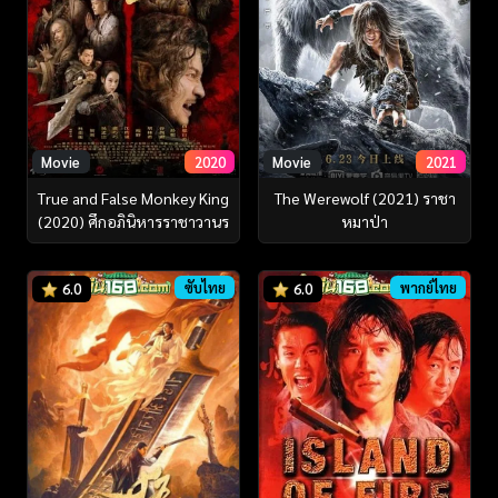
Movie
2020
Movie
2021
True and False Monkey King
The Werewolf (2021) ราชา
(2020) ศึกอภินิหารราชาวานร
หมาป่า
ซับไทย
พากย์ไทย
6.0
6.0