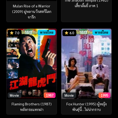
เสี้ยวลิ้มยี่ ภาค 1
Mulan Rise of a Warrior
(2009) มู่หลาน วีรสตรีโลก
จารึก
พากย์ไทย
พากย์ไทย
7.0
6.0
Movie
1987
Movie
1995
Flaming Brothers (1987)
Fox Hunter (1995) ผู้หญิง
หลังกระแทกฝา
พันธุ์นี้…ไม่น่ากราบ