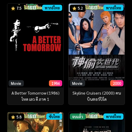
พากย์ไทย
พากย์ไทย
7.5
5.2
Movie
1986
Movie
2000
A Better Tomorrow (1986)
Skyline Cruisers (2000) คน
โหด เลว ดี ภาค 1
บินตอร์ปิโด
ซับไทย
จบแล้ว
พากย์ไทย
5.8