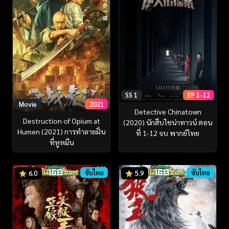
SS 1
EP 1-12
Movie
2021
Detective Chinatown
Destruction of Opium at
(2020) นักสืบไชน่าทาวน์ ตอน
Humen (2021) การทำลายฝิ่น
ที่ 1-12 จบ พากย์ไทย
ที่หูหมืน
ซับไทย
ซับไทย
6.0
5.9