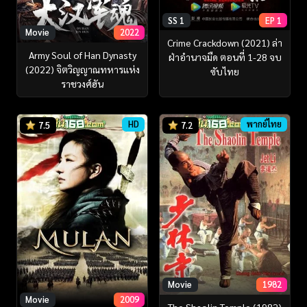
SS 1
EP 1
Movie
2022
Crime Crackdown (2021) ล่า
Army Soul of Han Dynasty
ฝ่าอำนาจมืด ตอนที่ 1-28 จบ
(2022) จิตวิญญาณทหารแห่ง
ซับไทย
ราชวงศ์ฮัน
HD
พากย์ไทย
7.5
7.2
Movie
1982
Movie
2009
The Shaolin Temple (1982)