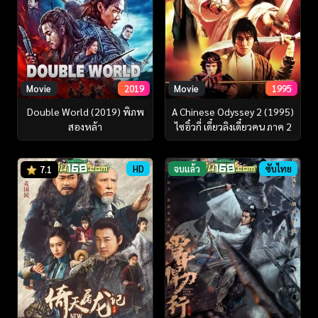
Movie
2019
Movie
1995
Double World (2019) พิภพ
A Chinese Odyssey 2 (1995)
สองหล้า
ไซอิ๋วกี่ เดี๋ยวลิงเดี๋ยวคน ภาค 2
HD
จบแล้ว
ซับไทย
7.1