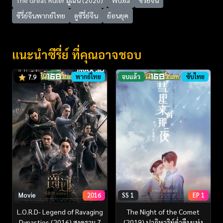
ซีรี่ย์จีนพากย์ไทย
ดูซีรี่ย์จีน
ย้อนยุค
แนะนำซีรี่ย์ ที่คุณอาจชอบ
พากย์ไทย
จบแล้ว
ซับไทย
7.9
Movie
2016
SS 1
EP 1
L.O.R.D- Legend of Ravaging
The Night of the Comet
Dynasties (2016) สงคราม 7
(2019) ปาฏิหาริย์ค่ําคืนแห่ง