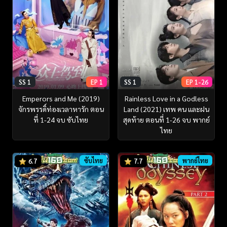
SS 1
EP 1
SS 1
EP 1-26
Emperors and Me (2019)
Rainless Love in a Godless
จักรพรรดิ์ท่องเวลาหารัก ตอน
Land (2021) เทพ คน และฝน
ที่ 1-24 จบ ซับไทย
สุดท้าย ตอนที่ 1-26 จบ พากย์
ไทย
ซับไทย
พากย์ไทย
6.7
7.7