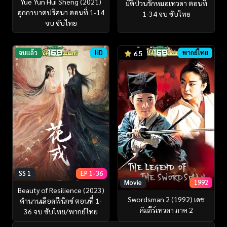
Yue Yun Hui Sheng (2021)
มิติป่วนรักหมอเทวดา ตอนที่
อุกกาบาตปริศนา ตอนที่ 1-14
1-34 จบ ซับไทย
จบ ซับไทย
จบแล้ว
HD
พากย์ไทย
6.5
SS 1
EP 1-36
Movie
1992
Beauty of Resilience (2023)
Swordsman 2 (1992) เดช
ตำนานเลือดฟีนิกซ์ ตอนที่ 1-
คัมภีร์เทวดา ภาค 2
36 จบ ซับไทย/พากย์ไทย