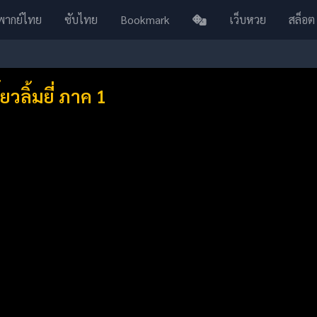
พากย์ไทย
ซับไทย
Bookmark
เว็บหวย
สล็อต
วลิ้มยี่ ภาค 1