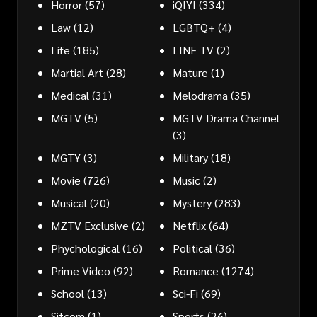
Horror
(57)
iQIYI
(334)
Law
(12)
LGBTQ+
(4)
Life
(185)
LINE TV
(2)
Martial Art
(28)
Mature
(1)
Medical
(31)
Melodrama
(35)
MGTV
(5)
MGTV Drama Channel
(3)
MGTY
(3)
Military
(18)
Movie
(726)
Music
(2)
Musical
(20)
Mystery
(283)
MZTV Exclusive
(2)
Netflix
(64)
Phychological
(16)
Political
(36)
Prime Video
(92)
Romance
(1274)
School
(13)
Sci-Fi
(69)
Sitcom
(1)
Sports
(26)