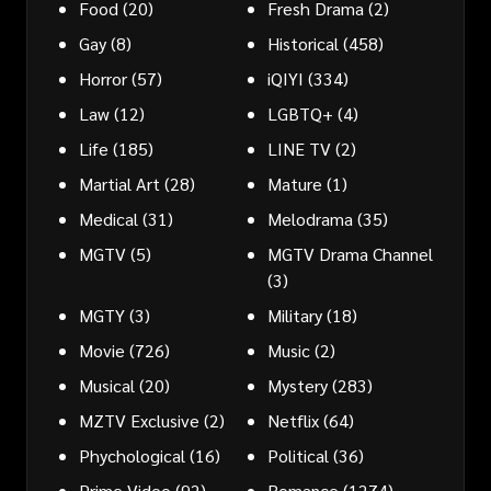
Food
(20)
Fresh Drama
(2)
Gay
(8)
Historical
(458)
Horror
(57)
iQIYI
(334)
Law
(12)
LGBTQ+
(4)
Life
(185)
LINE TV
(2)
Martial Art
(28)
Mature
(1)
Medical
(31)
Melodrama
(35)
MGTV
(5)
MGTV Drama Channel
(3)
MGTY
(3)
Military
(18)
Movie
(726)
Music
(2)
Musical
(20)
Mystery
(283)
MZTV Exclusive
(2)
Netflix
(64)
Phychological
(16)
Political
(36)
Prime Video
(92)
Romance
(1274)