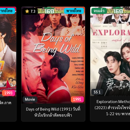
ากย์ไทย
พากย์ไทย
จบแล้ว
7.3
SS 1
1993
Movie
1991
Exploration Metho
ฟัด ภาค
(2023) สำรวจใจไขรหั
Days of Being Wild (1991) วันที่
1-22 จบ พาก
หัวใจรักกล้าตัดขอบฟ้า