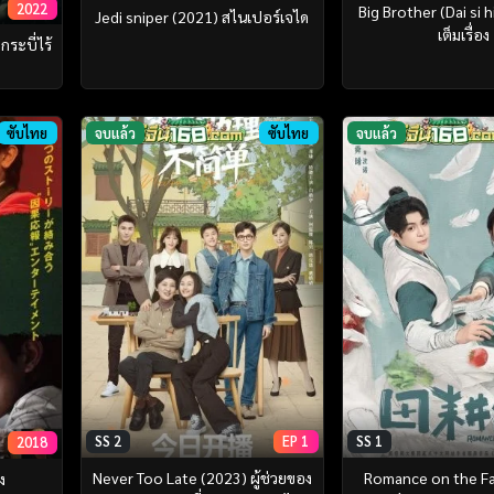
2022
Big Brother (Dai si 
Jedi sniper (2021) สไนเปอร์เจได
เต็มเรื่อง
ระบี่ไร้
ซับไทย
จบแล้ว
ซับไทย
จบแล้ว
SS 2
EP 1
SS 1
2018
Never Too Late (2023) ผู้ช่วยของ
Romance on the F
ง