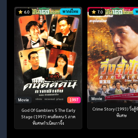
พากย์ไทย
พ
6.0
7.0
Movie
Movie
1997
Crime Story (1993) วิ่งสู้
God Of Gamblers 5 The Early
พิเศษ
Stage (1997) คนตัดคน 5 ภาค
พิเศษกำเนิดเกาจิ้ง