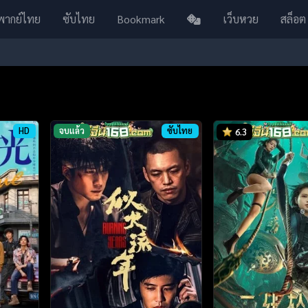
พากย์ไทย
ซับไทย
Bookmark
เว็บหวย
สล็อต
HD
จบแล้ว
ซับไทย
6.3