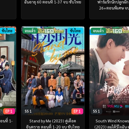
ฉันอายุ 60 ตอนที่ 1-37 จบ ซับไทย
ฟาร์มรักนักปลูกผัก
26+ตอนพิเศษ จบ
ซับไทย
จบแล้ว
ซับไทย
จบแล้ว
EP 1
SS 1
EP 1
SS 1
อนที่ 1-
Stand by Me (2023) คู่เดือด
South Wind Know
อันตราย ตอนที่ 1-20 จบ ซับไทย
(2023) ลมใต้รู้ใจฉัน