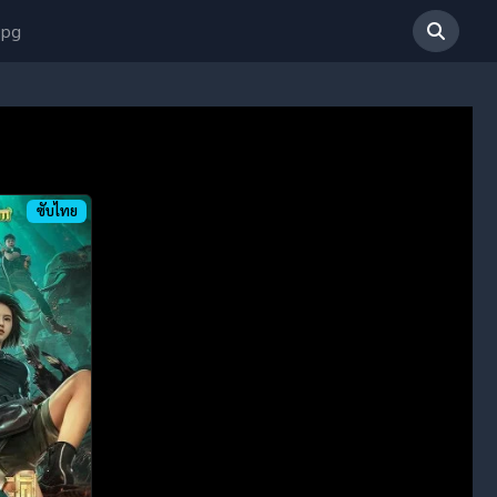
 pg
ซับไทย