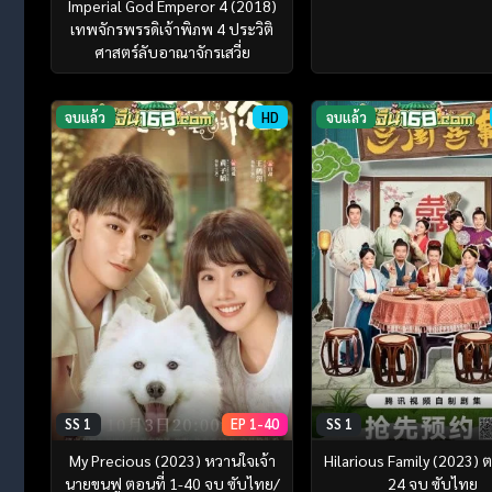
Imperial God Emperor 4 (2018)
เทพจักรพรรดิเจ้าพิภพ 4 ประวิติ
ศาสตร์ลับอาณาจักรเสวี่ย
จบแล้ว
HD
จบแล้ว
SS 1
EP 1-40
SS 1
My Precious (2023) หวานใจเจ้า
Hilarious Family (2023) ต
นายขนฟู ตอนที่ 1-40 จบ ซับไทย/
24 จบ ซับไทย