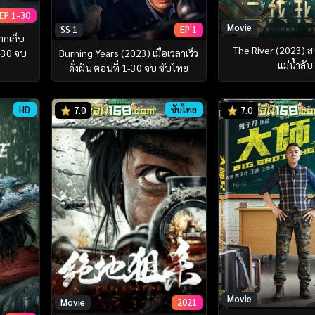
EP 1-30
Movie
SS 1
EP 1
ากเก็บ
The River (2023) สา
Burning Years (2023) เมื่อเวลาเร็ว
1-30 จบ
แม่น้ำลับ
ดั่งฝัน ตอนที่ 1-30 จบ ซับไทย
ย
HD
ซับไทย
7.0
7.0
Movie
Movie
2021