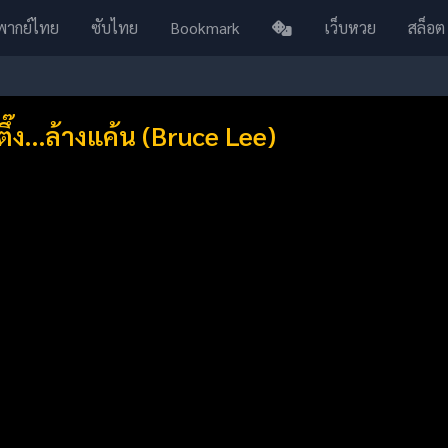
พากย์ไทย
ซับไทย
Bookmark
เว็บหวย
สล็อต
นตึ๊ง…ล้างแค้น (Bruce Lee)