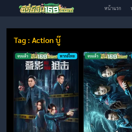
หน้าแรก
Tag : Action บู๊
จบแล้ว
พากย์ไทย
จบแล้ว