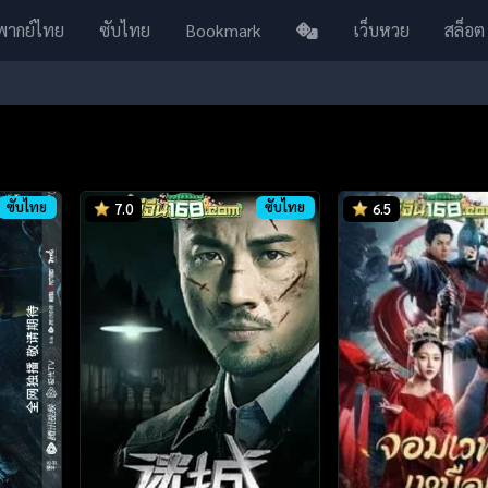
พากย์ไทย
ซับไทย
Bookmark
เว็บหวย
สล็อต
ซับไทย
ซับไทย
7.0
6.5