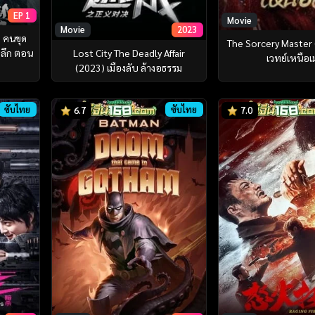
EP 1
Movie
Movie
2023
 คนขุด
The Sorcery Master
Lost City The Deadly Affair
ลลึก ตอน
เวทย์เหนือ
(2023) เมืองลับ ล้างอธรรม
ซับไทย
ซับไทย
6.7
7.0