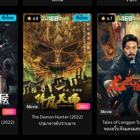
ซับไทย
ซับไทย
6.8
6.7
Movie
2022
2022
Movie
The Demon Hunter (2022)
t (2022)
Tales of Longyun T
ปรมาจารย์ปราบมาร
หลงอวิ๋น ดินแดนแ