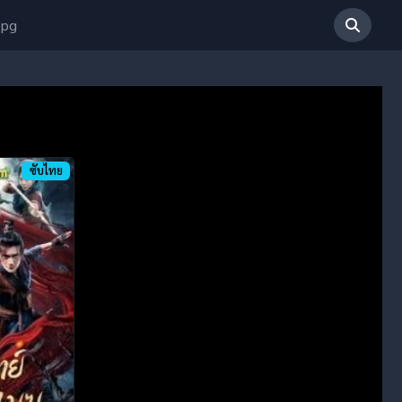
 pg
ซับไทย