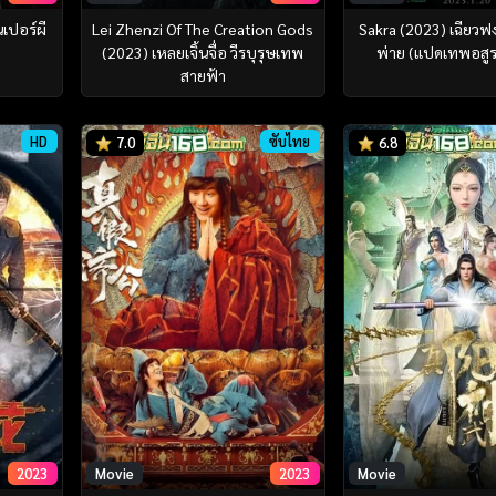
เปอร์ผี
Lei Zhenzi Of The Creation Gods
Sakra (2023) เฉียวฟ
(2023) เหลยเจิ้นจื่อ วีรบุรุษเทพ
พ่าย (แปดเทพอสูร
สายฟ้า
HD
ซับไทย
7.0
6.8
2023
Movie
2023
Movie