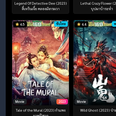
Legend Of Detective Dee (2023)
Lethal Crazy Flower (
ตี๋เหรินเจี๋ย คลองมังกรผวา
บุปผาบ้าระห่ำ
ซับไทย
พ
6.5
6.4
Movie
2023
Movie
Tale of the Mural (2023) กำแพง
Wild Ghost (2023) ป่
ภาพปีศาจ