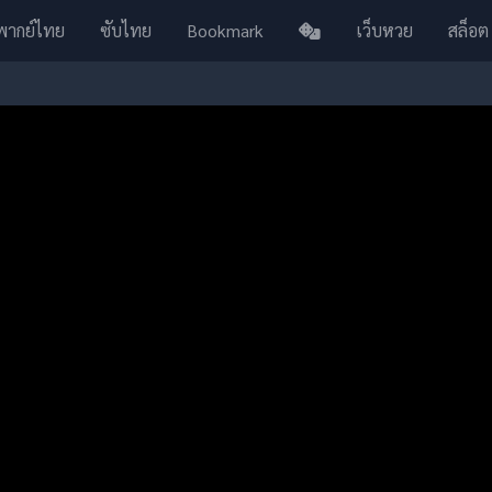
พากย์ไทย
ซับไทย
Bookmark
เว็บหวย
สล็อต